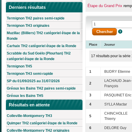
Étape du Grand Prix
rempo
Derniers résultats
Termignon TH2 paires semi-rapide
Termignon TH3 originales
Muzillac (Billiers) TH2 catégoriel étape de la
Ronde
Place
Joueur
Carhaix TH2 catégoriel étape de la Ronde
Scrabble du Sud Goëlo (Plourhan) TH2
17 résultats pour la série 
catégoriel étape de la Ronde
Termignon TH5
1
BUDRY Etienne
Termignon TH3 semi-rapide
LACHAUD Jean-
SP du 01/09/2025 au 31/07/2026
2
François
Gréoux les Bains TH2 paires semi-rapide
3
PASQUINET Eric
Gréoux les Bains TH5
Résultats en attente
4
SYLLA Mactar
CHINCHOLLE
Colleville-Montgomery TH3
5
Thierry
Quimper TH2 catégoriel étape de la Ronde
6
DELORE Guy
Colleville-Montgomery TH2 originales