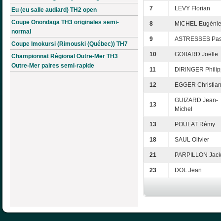
7
LEVY Florian
Eu (eu salle audiard) TH2 open
Coupe Onondaga TH3 originales semi-
8
MICHEL Eugéni
normal
9
ASTRESSES Pas
Coupe Imokursi (Rimouski (Québec)) TH7
10
GOBARD Joëlle
Championnat Régional Outre-Mer TH3
Outre-Mer paires semi-rapide
11
DIRINGER Phili
12
EGGER Christia
GUIZARD Jean-
13
Michel
13
POULAT Rémy
18
SAUL Olivier
21
PARPILLON Jack
23
DOL Jean