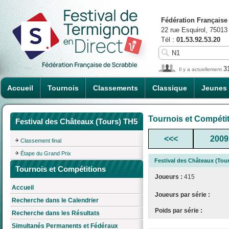
Fédération Française
22 rue Esquirol, 75013
Tél :
01.53.92.53.20
3
Il y a actuellement
Accueil
Tournois
Classements
Classique
Jeunes
Tournois et Compéti
Festival des Châteaux (Tours) TH5
<<<
2009
Classement final
Étape du Grand Prix
Festival des Châteaux (Tou
Tournois et Compétitions
Joueurs :
415
Accueil
Joueurs par série :
Recherche dans le Calendrier
Poids par série :
Recherche dans les Résultats
Simultanés Permanents et Fédéraux