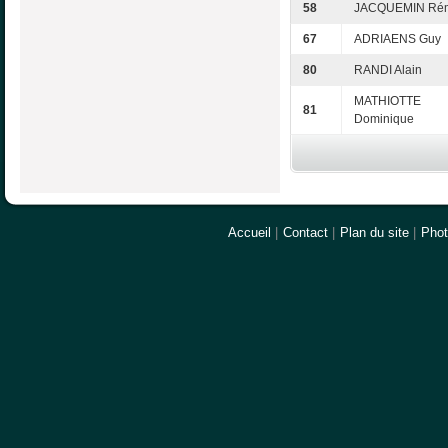
58
JACQUEMIN Ré
67
ADRIAENS Guy
80
RANDI Alain
MATHIOTTE
81
Dominique
Accueil
|
Contact
|
Plan du site
|
Pho