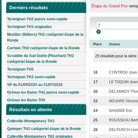
Étape du Grand Prix
rempo
Derniers résultats
Termignon TH2 paires semi-rapide
Termignon TH3 originales
Muzillac (Billiers) TH2 catégoriel étape de la
Ronde
Place
Joueur
Carhaix TH2 catégoriel étape de la Ronde
Scrabble du Sud Goëlo (Plourhan) TH2
25 résultats pour la série 
catégoriel étape de la Ronde
Termignon TH5
16
CONTROU Joan
Termignon TH3 semi-rapide
17
LE TOQUIN Jean
SP du 01/09/2025 au 31/07/2026
20
DELANNOY Tho
Gréoux les Bains TH2 paires semi-rapide
Gréoux les Bains TH5
22
MOJARD Véroni
Résultats en attente
24
NAGODE Eric
25
ROUSSEAU Bert
Colleville-Montgomery TH3
Quimper TH2 catégoriel étape de la Ronde
26
DELPUECH Lion
Colleville-Montgomery TH2 originales