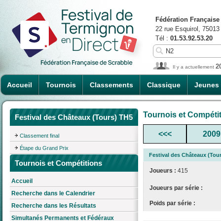
Fédération Française
22 rue Esquirol, 75013
Tél :
01.53.92.53.20
2
Il y a actuellement
Accueil
Tournois
Classements
Classique
Jeunes
Tournois et Compéti
Festival des Châteaux (Tours) TH5
<<<
2009
Classement final
Étape du Grand Prix
Festival des Châteaux (Tou
Tournois et Compétitions
Joueurs :
415
Accueil
Joueurs par série :
Recherche dans le Calendrier
Poids par série :
Recherche dans les Résultats
Simultanés Permanents et Fédéraux