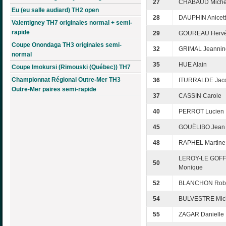
27
CHABAUD Miche
Eu (eu salle audiard) TH2 open
28
DAUPHIN Anicet
Valentigney TH7 originales normal + semi-
rapide
29
GOUREAU Herv
Coupe Onondaga TH3 originales semi-
32
GRIMAL Jeannin
normal
35
HUE Alain
Coupe Imokursi (Rimouski (Québec)) TH7
Championnat Régional Outre-Mer TH3
36
ITURRALDE Jac
Outre-Mer paires semi-rapide
37
CASSIN Carole
40
PERROT Lucien
45
GOUËLIBO Jean
48
RAPHEL Martine
LEROY-LE GOFF
50
Monique
52
BLANCHON Robe
54
BULVESTRE Mic
55
ZAGAR Danielle