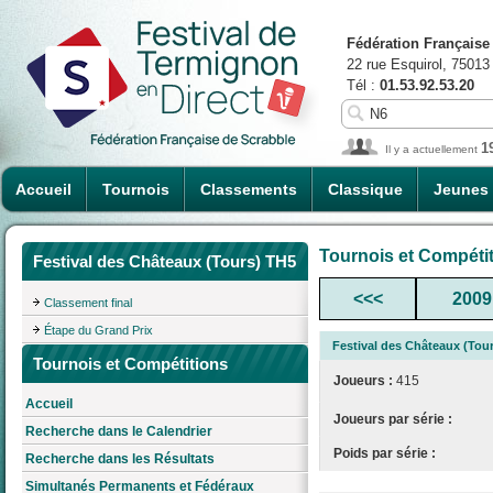
Fédération Française
22 rue Esquirol, 75013
Tél :
01.53.92.53.20
1
Il y a actuellement
Accueil
Tournois
Classements
Classique
Jeunes
Tournois et Compéti
Festival des Châteaux (Tours) TH5
<<<
2009
Classement final
Étape du Grand Prix
Festival des Châteaux (Tou
Tournois et Compétitions
Joueurs :
415
Accueil
Joueurs par série :
Recherche dans le Calendrier
Poids par série :
Recherche dans les Résultats
Simultanés Permanents et Fédéraux