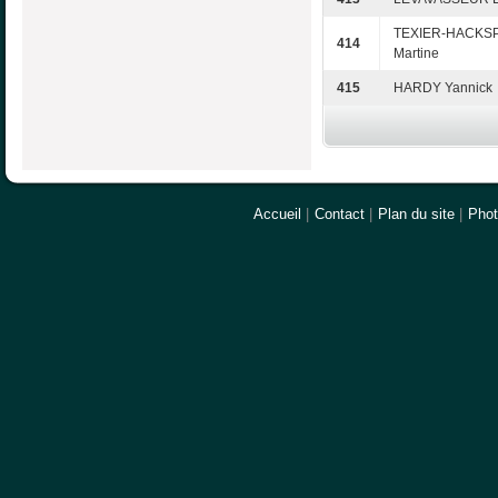
TEXIER-HACKSP
414
Martine
415
HARDY Yannick
Accueil
|
Contact
|
Plan du site
|
Pho