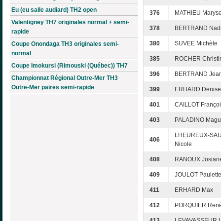
Eu (eu salle audiard) TH2 open
376
MATHIEU Marys
Valentigney TH7 originales normal + semi-
378
BERTRAND Nad
rapide
380
SUVEE Michèle
Coupe Onondaga TH3 originales semi-
normal
385
ROCHER Christi
Coupe Imokursi (Rimouski (Québec)) TH7
396
BERTRAND Jea
Championnat Régional Outre-Mer TH3
Outre-Mer paires semi-rapide
399
ERHARD Denise
401
CAILLOT Franço
403
PALADINO Magu
LHEUREUX-SA
406
Nicole
408
RANOUX Josian
409
JOULOT Paulett
411
ERHARD Max
412
PORQUIER Ren
413
LEVAVASSEUR 