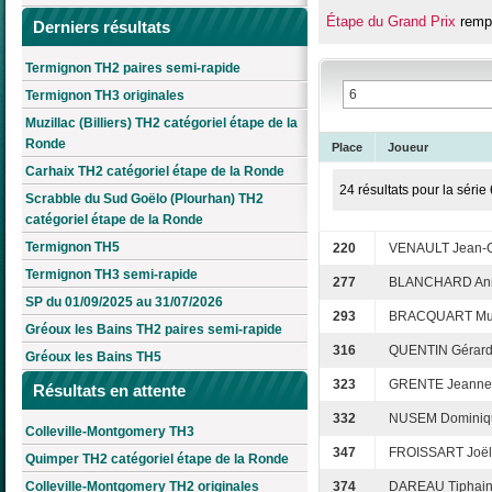
Étape du Grand Prix
rempo
Derniers résultats
Termignon TH2 paires semi-rapide
Termignon TH3 originales
Muzillac (Billiers) TH2 catégoriel étape de la
Ronde
Place
Joueur
Carhaix TH2 catégoriel étape de la Ronde
24 résultats pour la série 
Scrabble du Sud Goëlo (Plourhan) TH2
catégoriel étape de la Ronde
Termignon TH5
220
VENAULT Jean-
Termignon TH3 semi-rapide
277
BLANCHARD Ann
SP du 01/09/2025 au 31/07/2026
293
BRACQUART Mur
Gréoux les Bains TH2 paires semi-rapide
316
QUENTIN Gérar
Gréoux les Bains TH5
323
GRENTE Jeannet
Résultats en attente
332
NUSEM Dominiq
Colleville-Montgomery TH3
347
FROISSART Joël
Quimper TH2 catégoriel étape de la Ronde
Colleville-Montgomery TH2 originales
374
DAREAU Tiphai