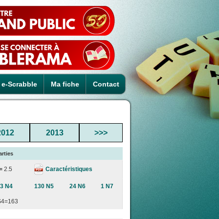
e-Scrabble
Ma fiche
Contact
2012
2013
>>>
arties
Caractéristiques
 =
2.5
3 N4
130 N5
24 N6
1 N7
S4=163