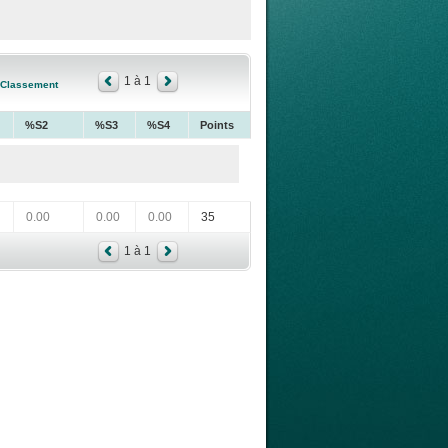
1 à 1
Classement
%S2
%S3
%S4
Points
0.00
0.00
0.00
35
1 à 1