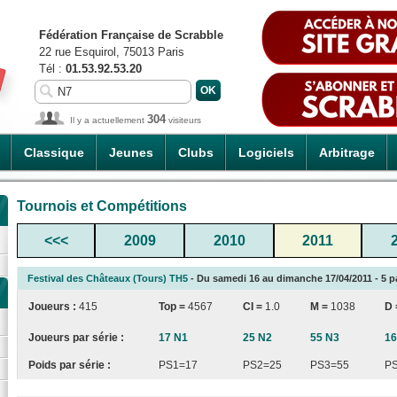
Fédération Française de Scrabble
22 rue Esquirol, 75013 Paris
Tél :
01.53.92.53.20
304
Il y a actuellement
visiteurs
Classique
Jeunes
Clubs
Logiciels
Arbitrage
Tournois et Compétitions
<<<
2009
2010
2011
Festival des Châteaux (Tours) TH5
- Du samedi 16 au dimanche 17/04/2011 - 5 p
Joueurs :
415
Top =
4567
CI
=
1.0
M =
1038
D
Joueurs par série :
17 N1
25 N2
55 N3
16
Poids par série :
PS1=17
PS2=25
PS3=55
P