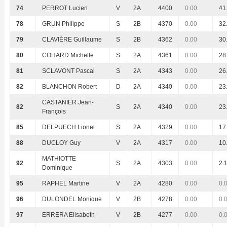
74
PERROT Lucien
V
2A
4400
0.00
41
78
GRUN Philippe
S
2B
4370
0.00
32
79
CLAVIÈRE Guillaume
S
2B
4362
0.00
30
80
COHARD Michelle
S
2A
4361
0.00
28
81
SCLAVONT Pascal
S
2A
4343
0.00
26
82
BLANCHON Robert
D
2A
4340
0.00
23
CASTANIER Jean-
82
S
2A
4340
0.00
23
François
85
DELPUECH Lionel
S
2A
4329
0.00
17
88
DUCLOY Guy
V
2A
4317
0.00
10
MATHIOTTE
92
S
2A
4303
0.00
2.
Dominique
95
RAPHEL Martine
V
2A
4280
0.00
0.
96
DULONDEL Monique
V
2B
4278
0.00
0.
97
ERRERA Elisabeth
V
2B
4277
0.00
0.