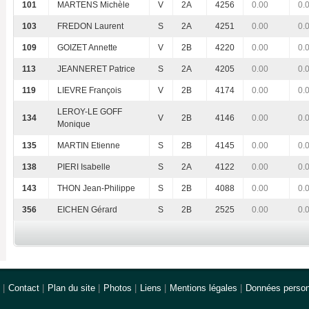
101
MARTENS Michèle
V
2A
4256
0.00
0.
103
FREDON Laurent
S
2A
4251
0.00
0.
109
GOIZET Annette
V
2B
4220
0.00
0.
113
JEANNERET Patrice
S
2A
4205
0.00
0.
119
LIEVRE François
V
2B
4174
0.00
0.
LEROY-LE GOFF
134
V
2B
4146
0.00
0.
Monique
135
MARTIN Etienne
S
2B
4145
0.00
0.
138
PIERI Isabelle
S
2A
4122
0.00
0.
143
THON Jean-Philippe
S
2B
4088
0.00
0.
356
EICHEN Gérard
S
2B
2525
0.00
0.
|
Contact
|
Plan du site
|
Photos
|
Liens
|
Mentions légales
|
Données person