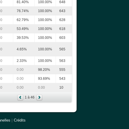
00
81.40%
100.00%
648
00
76.74%
100.00%
643
00
62.79%
100.00%
628
00
53.49%
100.00%
618
00
39.53%
100.00%
603
00
4.65%
100.00%
565
00
2.33%
100.00%
563
00
0.00
98.20%
555
00
0.00
93.69%
543
00
0.00
0.00
10
1 à 46
nelles
|
Crédits