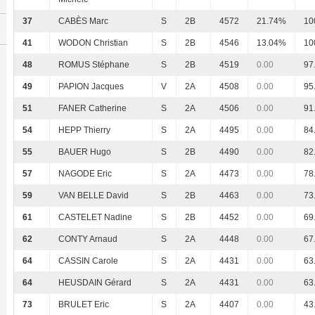
37
CABÈS Marc
S
2B
4572
21.74%
10
41
WODON Christian
S
2B
4546
13.04%
10
48
ROMUS Stéphane
S
2B
4519
0.00
97
49
PAPION Jacques
V
2A
4508
0.00
95
51
FANER Catherine
S
2A
4506
0.00
91
54
HEPP Thierry
S
2A
4495
0.00
84
55
BAUER Hugo
S
2B
4490
0.00
82
57
NAGODE Eric
S
2A
4473
0.00
78
59
VAN BELLE David
S
2B
4463
0.00
73
61
CASTELET Nadine
S
2B
4452
0.00
69
62
CONTY Arnaud
S
2A
4448
0.00
67
64
CASSIN Carole
S
2A
4431
0.00
63
64
HEUSDAIN Gérard
S
2A
4431
0.00
63
73
BRULET Eric
S
2A
4407
0.00
43