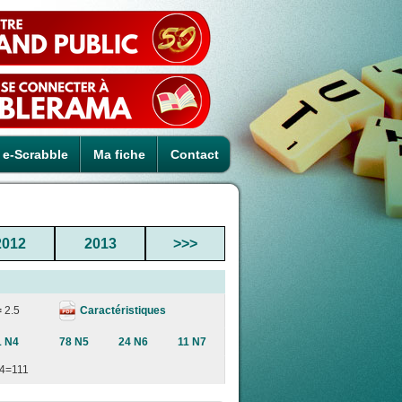
e-Scrabble
Ma fiche
Contact
2012
2013
>>>
Caractéristiques
=
2.5
1 N4
78 N5
24 N6
11 N7
4=111