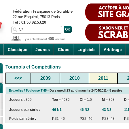
Fédération Française de Scrabble
22 rue Esquirol, 75013 Paris
Tél :
01.53.92.53.20
406
Il y a actuellement
visiteurs
Classique
Jeunes
Clubs
Logiciels
Arbitrage
Tournois et Compétitions
<<<
2009
2010
2011
Bruxelles / Toulouse TH5
- Du samedi 23 au dimanche 24/04/2011 - 5 parties
Joueurs :
359
Top =
4686
CI
=
1.5
M =
898
D 
Joueurs par série :
46 N1
46 N2
43 N3
11
Poids par série :
PS1=46
PS2=46
PS3=43
PS