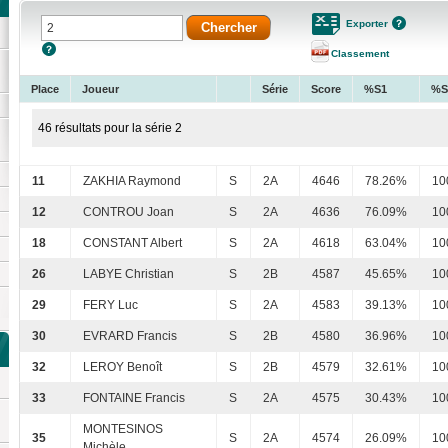
Exporter
Classement
Place
Joueur
Série
Score
%S1
%S
46 résultats pour la série 2
11
ZAKHIA Raymond
S
2A
4646
78.26%
10
12
CONTROU Joan
S
2A
4636
76.09%
10
18
CONSTANT Albert
S
2A
4618
63.04%
10
26
LABYE Christian
S
2B
4587
45.65%
10
29
FERY Luc
S
2A
4583
39.13%
10
30
EVRARD Francis
S
2B
4580
36.96%
10
32
LEROY Benoît
S
2B
4579
32.61%
10
33
FONTAINE Francis
S
2A
4575
30.43%
10
MONTESINOS
35
S
2A
4574
26.09%
10
Michèle