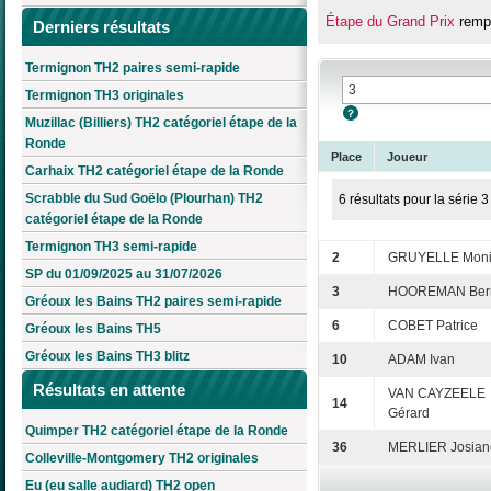
Étape du Grand Prix
rempo
Derniers résultats
Termignon TH2 paires semi-rapide
Termignon TH3 originales
Muzillac (Billiers) TH2 catégoriel étape de la
Ronde
Place
Joueur
Carhaix TH2 catégoriel étape de la Ronde
Scrabble du Sud Goëlo (Plourhan) TH2
6 résultats pour la série 3
catégoriel étape de la Ronde
Termignon TH3 semi-rapide
2
GRUYELLE Mon
SP du 01/09/2025 au 31/07/2026
3
HOOREMAN Ber
Gréoux les Bains TH2 paires semi-rapide
6
COBET Patrice
Gréoux les Bains TH5
Gréoux les Bains TH3 blitz
10
ADAM Ivan
Résultats en attente
VAN CAYZEELE
14
Gérard
Quimper TH2 catégoriel étape de la Ronde
36
MERLIER Josian
Colleville-Montgomery TH2 originales
Eu (eu salle audiard) TH2 open