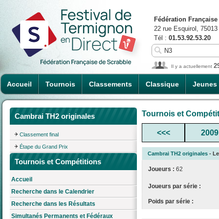
Fédération Française
22 rue Esquirol, 75013
Tél :
01.53.92.53.20
2
Il y a actuellement
Accueil
Tournois
Classements
Classique
Jeunes
Tournois et Compéti
Cambrai TH2 originales
<<<
2009
Classement final
Étape du Grand Prix
Cambrai TH2 originales
- Le
Tournois et Compétitions
Joueurs :
62
Accueil
Joueurs par série :
Recherche dans le Calendrier
Poids par série :
Recherche dans les Résultats
Simultanés Permanents et Fédéraux