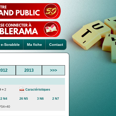
e-Scrabble
Ma fiche
Contact
2012
2013
>>>
Caractéristiques
D =
2
22 N4
26 N5
3 N6
2 N7
PS4=40