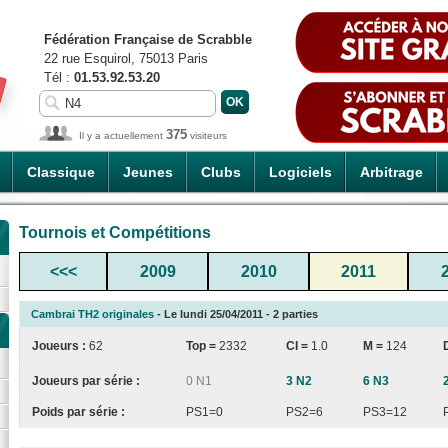
Fédération Française de Scrabble
22 rue Esquirol, 75013 Paris
Tél :
01.53.92.53.20
375
Il y a actuellement
visiteurs
Classique
Jeunes
Clubs
Logiciels
Arbitrage
Tournois et Compétitions
<<<
2009
2010
2011
Cambrai TH2 originales
- Le lundi 25/04/2011 - 2 parties
Joueurs :
62
Top =
2332
CI
=
1.0
M =
124
Joueurs par série :
0 N1
3 N2
6 N3
Poids par série :
PS1=0
PS2=6
PS3=12