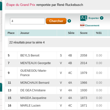
Étape du Grand Prix
remportée par René Ruckebusch
Exporter
Classement
Place
Joueur
Série
Score
%S1
22 résultats pour la série 4
5
BEYLS Benoit
S
4B
2058
0.00
7
MENTEAUX Georgette
V
4B
2014
0.00
GUENEGOU Marie-
9
V
4C
1979
0.00
France
11
MONCHAUX Bernard
V
4A
1966
0.00
13
DE GEA Christiane
V
4A
1930
0.00
15
MAGDA Jacqueline
V
4A
1873
0.00
16
MARLE Lucien
V
4C
1871
0.00