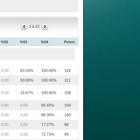
1 à 22
%S2
%S3
%S4
Points
0.00
83.33%
100.00%
116
0.00
50.00%
100.00%
112
0.00
16.67%
100.00%
108
0.00
0.00
95.45%
104
0.00
0.00
86.36%
100
0.00
0.00
77.27%
96
0.00
0.00
72.73%
94