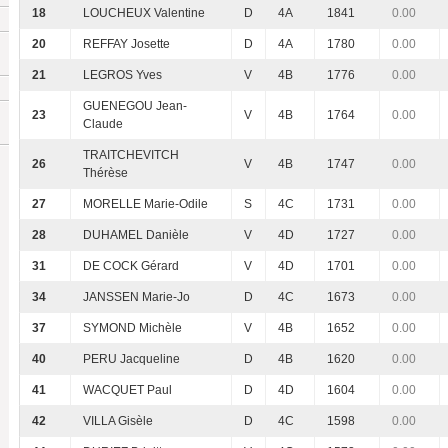
18
LOUCHEUX Valentine
D
4A
1841
0.00
20
REFFAY Josette
D
4A
1780
0.00
21
LEGROS Yves
V
4B
1776
0.00
GUENEGOU Jean-
23
V
4B
1764
0.00
Claude
TRAITCHEVITCH
26
V
4B
1747
0.00
Thérèse
27
MORELLE Marie-Odile
S
4C
1731
0.00
28
DUHAMEL Danièle
V
4D
1727
0.00
31
DE COCK Gérard
V
4D
1701
0.00
34
JANSSEN Marie-Jo
D
4C
1673
0.00
37
SYMOND Michèle
V
4B
1652
0.00
40
PERU Jacqueline
D
4B
1620
0.00
41
WACQUET Paul
D
4D
1604
0.00
42
VILLA Gisèle
D
4C
1598
0.00