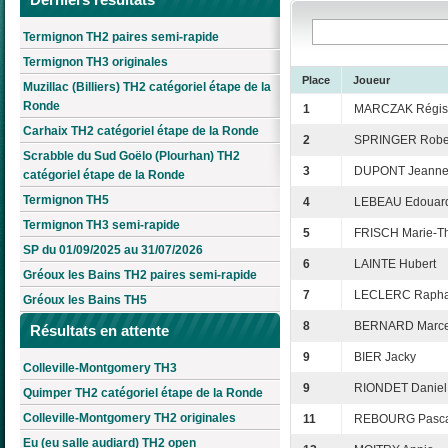
Termignon TH2 paires semi-rapide
Termignon TH3 originales
Place
Joueur
Muzillac (Billiers) TH2 catégoriel étape de la
Ronde
1
MARCZAK Régis
Carhaix TH2 catégoriel étape de la Ronde
2
SPRINGER Robe
Scrabble du Sud Goëlo (Plourhan) TH2
3
DUPONT Jeanne
catégoriel étape de la Ronde
Termignon TH5
4
LEBEAU Edouar
Termignon TH3 semi-rapide
5
FRISCH Marie-T
SP du 01/09/2025 au 31/07/2026
6
LAINTE Hubert
Gréoux les Bains TH2 paires semi-rapide
7
LECLERC Rapha
Gréoux les Bains TH5
8
BERNARD Marce
Résultats en attente
9
BIER Jacky
Colleville-Montgomery TH3
9
RIONDET Daniel
Quimper TH2 catégoriel étape de la Ronde
Colleville-Montgomery TH2 originales
11
REBOURG Pasca
Eu (eu salle audiard) TH2 open