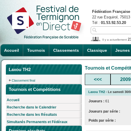
Fédération Française
22 rue Esquirol, 75013
Tél :
01.53.92.53.20
2
Il y a actuellement
Accueil
Tournois
Classements
Classique
Jeunes
Tournois et Compéti
Laxou TH2
<<<
2009
Classement final
Tournois et Compétitions
Laxou TH2
- Le samedi 30/04
Accueil
Joueurs :
61
Recherche dans le Calendrier
Joueurs par série :
Recherche dans les Résultats
Poids par série :
Simultanés Permanents et Fédéraux
Derniers résultats