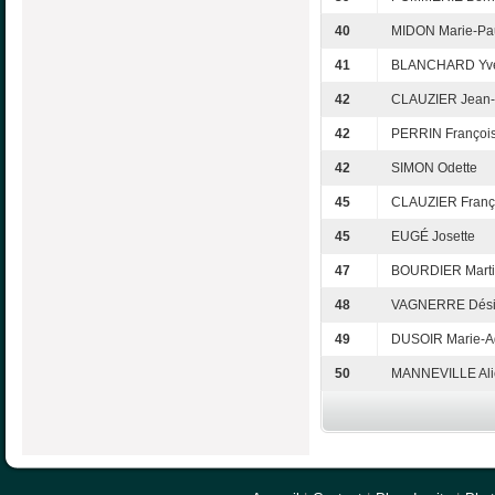
40
MIDON Marie-Pa
41
BLANCHARD Yve
42
CLAUZIER Jean-
42
PERRIN Françoi
42
SIMON Odette
45
CLAUZIER Franç
45
EUGÉ Josette
47
BOURDIER Mart
48
VAGNERRE Dési
49
DUSOIR Marie-A
50
MANNEVILLE Ali