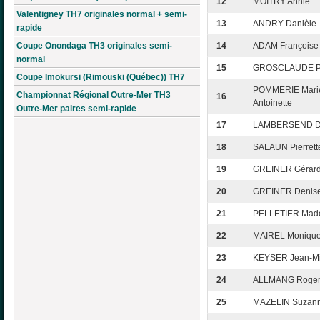
12
MOITRY Annie
Valentigney TH7 originales normal + semi-
13
ANDRY Danièle
rapide
Coupe Onondaga TH3 originales semi-
14
ADAM Françoise
normal
15
GROSCLAUDE Pa
Coupe Imokursi (Rimouski (Québec)) TH7
POMMERIE Mari
Championnat Régional Outre-Mer TH3
16
Antoinette
Outre-Mer paires semi-rapide
17
LAMBERSEND D
18
SALAUN Pierrett
19
GREINER Gérar
20
GREINER Denis
21
PELLETIER Made
22
MAIREL Moniqu
23
KEYSER Jean-Mi
24
ALLMANG Roge
25
MAZELIN Suzan