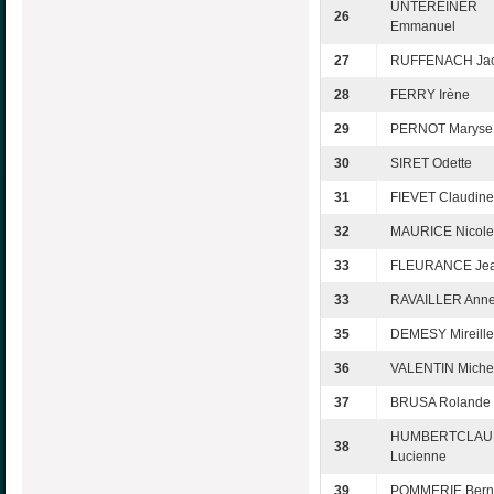
UNTEREINER
26
Emmanuel
27
RUFFENACH Ja
28
FERRY Irène
29
PERNOT Maryse
30
SIRET Odette
31
FIEVET Claudine
32
MAURICE Nicole
33
FLEURANCE Jea
33
RAVAILLER Anne
35
DEMESY Mireille
36
VALENTIN Miche
37
BRUSA Rolande
HUMBERTCLAU
38
Lucienne
39
POMMERIE Bern