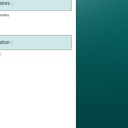
ires :
arties.
tion :
é