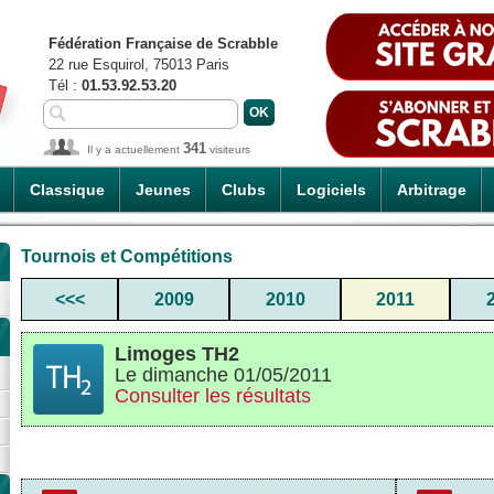
Fédération Française de Scrabble
22 rue Esquirol, 75013 Paris
Tél :
01.53.92.53.20
341
Il y a actuellement
visiteurs
Classique
Jeunes
Clubs
Logiciels
Arbitrage
Tournois et Compétitions
<<<
2009
2010
2011
Limoges TH2
Le dimanche 01/05/2011
Consulter les résultats