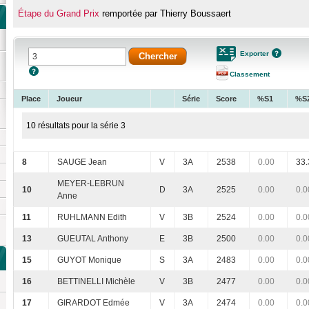
Étape du Grand Prix
remportée par Thierry Boussaert
Exporter
Classement
Place
Joueur
Série
Score
%S1
%S
10 résultats pour la série 3
8
SAUGE Jean
V
3A
2538
0.00
33
MEYER-LEBRUN
10
D
3A
2525
0.00
0.0
Anne
11
RUHLMANN Edith
V
3B
2524
0.00
0.0
13
GUEUTAL Anthony
E
3B
2500
0.00
0.0
15
GUYOT Monique
S
3A
2483
0.00
0.0
16
BETTINELLI Michèle
V
3B
2477
0.00
0.0
17
GIRARDOT Edmée
V
3A
2474
0.00
0.0