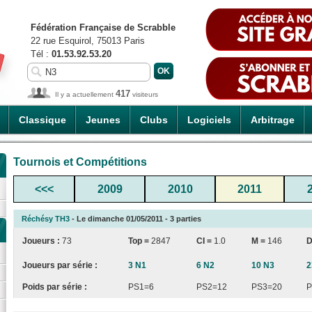
Fédération Française de Scrabble
22 rue Esquirol, 75013 Paris
Tél :
01.53.92.53.20
417
Il y a actuellement
visiteurs
Classique
Jeunes
Clubs
Logiciels
Arbitrage
Tournois et Compétitions
<<<
2009
2010
2011
Réchésy TH3
- Le dimanche 01/05/2011 - 3 parties
Joueurs :
73
Top =
2847
CI
=
1.0
M =
146
D
Joueurs par série :
3 N1
6 N2
10 N3
2
Poids par série :
PS1=6
PS2=12
PS3=20
P