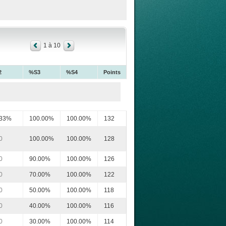
1 à 10
2
%S3
%S4
Points
.33%
100.00%
100.00%
132
0
100.00%
100.00%
128
0
90.00%
100.00%
126
0
70.00%
100.00%
122
0
50.00%
100.00%
118
0
40.00%
100.00%
116
0
30.00%
100.00%
114