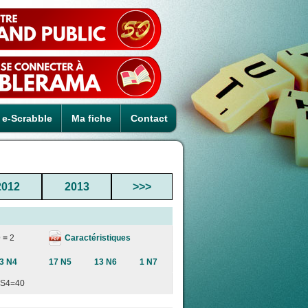
e-Scrabble
Ma fiche
Contact
2012
2013
>>>
Caractéristiques
 =
2
3 N4
17 N5
13 N6
1 N7
S4=40