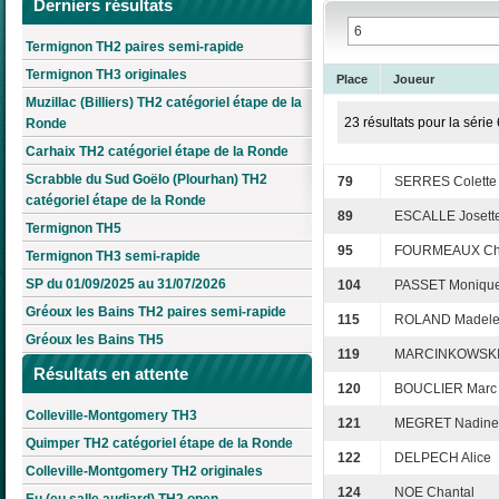
Derniers résultats
Termignon TH2 paires semi-rapide
Termignon TH3 originales
Place
Joueur
Muzillac (Billiers) TH2 catégoriel étape de la
23 résultats pour la série 
Ronde
Carhaix TH2 catégoriel étape de la Ronde
Scrabble du Sud Goëlo (Plourhan) TH2
79
SERRES Colette
catégoriel étape de la Ronde
89
ESCALLE Josett
Termignon TH5
95
FOURMEAUX Chr
Termignon TH3 semi-rapide
SP du 01/09/2025 au 31/07/2026
104
PASSET Moniqu
Gréoux les Bains TH2 paires semi-rapide
115
ROLAND Madele
Gréoux les Bains TH5
119
MARCINKOWSKI 
Résultats en attente
120
BOUCLIER Marc
Colleville-Montgomery TH3
121
MEGRET Nadine
Quimper TH2 catégoriel étape de la Ronde
122
DELPECH Alice
Colleville-Montgomery TH2 originales
124
NOE Chantal
Eu (eu salle audiard) TH2 open