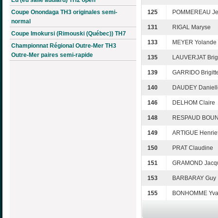
Coupe Onondaga TH3 originales semi-
125
POMMEREAU Je
normal
131
RIGAL Maryse
Coupe Imokursi (Rimouski (Québec)) TH7
133
MEYER Yolande
Championnat Régional Outre-Mer TH3
Outre-Mer paires semi-rapide
135
LAUVERJAT Brigi
139
GARRIDO Brigitt
140
DAUDEY Daniell
146
DELHOM Claire
148
RESPAUD BOUNY
149
ARTIGUE Henriet
150
PRAT Claudine
151
GRAMOND Jacqu
153
BARBARAY Guy
155
BONHOMME Yv