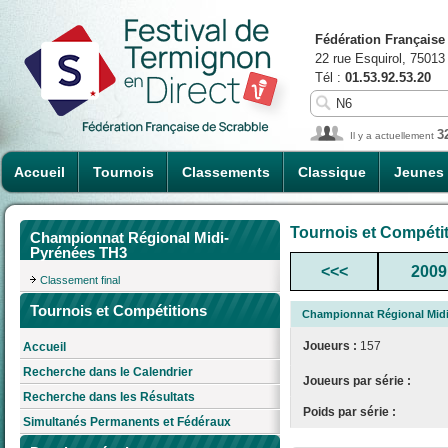
Fédération Française
22 rue Esquirol, 75013
Tél :
01.53.92.53.20
3
Il y a actuellement
Accueil
Tournois
Classements
Classique
Jeunes
Tournois et Compéti
Championnat Régional Midi-
Pyrénées TH3
<<<
2009
Classement final
Tournois et Compétitions
Championnat Régional Mid
Joueurs :
157
Accueil
Recherche dans le Calendrier
Joueurs par série :
Recherche dans les Résultats
Poids par série :
Simultanés Permanents et Fédéraux