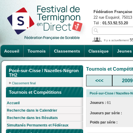
Fédération Française
22 rue Esquirol, 75013
Tél :
01.53.92.53.20
5
Il y a actuellement
Accueil
Tournois
Classements
Classique
Jeunes
Tournois et Compéti
Pocé-sur-Cisse / Nazelles-Négron
TH2
<<<
2009
Classement final
Tournois et Compétitions
Pocé-sur-Cisse / Nazelles-
Joueurs :
61
Accueil
Recherche dans le Calendrier
Joueurs par série :
Recherche dans les Résultats
Poids par série :
Simultanés Permanents et Fédéraux