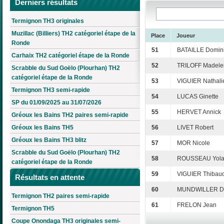
Derniers résultats
Termignon TH3 originales
Muzillac (Billiers) TH2 catégoriel étape de la
Place
Joueur
Ronde
51
BATAILLE Domin
Carhaix TH2 catégoriel étape de la Ronde
52
TRILOFF Madele
Scrabble du Sud Goëlo (Plourhan) TH2
catégoriel étape de la Ronde
53
VIGUIER Nathali
Termignon TH3 semi-rapide
54
LUCAS Ginette
SP du 01/09/2025 au 31/07/2026
55
HERVET Annick
Gréoux les Bains TH2 paires semi-rapide
Gréoux les Bains TH5
56
LIVET Robert
Gréoux les Bains TH3 blitz
57
MOR Nicole
Scrabble du Sud Goëlo (Plourhan) TH2
58
ROUSSEAU Yol
catégoriel étape de la Ronde
59
VIGUIER Thibau
Résultats en attente
60
MUNDWILLER Da
Termignon TH2 paires semi-rapide
61
FRELON Jean
Termignon TH5
Coupe Onondaga TH3 originales semi-