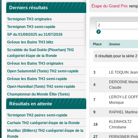
Étape du Grand Prix
rempo
Derniers résultats
Termignon TH3 originales
Termignon TH3 semi-rapide
SP du 01/09/2025 au 31/07/2026
Gréoux les Bains TH3 blitz
Place
Joueur
Scrabble du Sud Goëlo (Plourhan) TH2
catégoriel étape de la Ronde
6 résultats pour la série 2
Gréoux les Bains TH3 originales
Open Salammbô (Tunis) TH2 semi-rapide
3
LE TOQUIN Jean
Gréoux les Bains TH3 semi-rapide
DEROSNE Marie
4
Open Hannibal (Tunis) TH2 semi-rapide
Claude
Championnat du Monde Élite (Tunis)
LEROY-LE GOFF
7
Monique
Résultats en attente
9
RAPHEL Martine
Termignon TH2 paires semi-rapide
KLEINHOLTZ
Carhaix TH2 catégoriel étape de la Ronde
18
Christiane
Muzillac (Billiers) TH2 catégoriel étape de la
Ronde
27
FERNSNER Phil