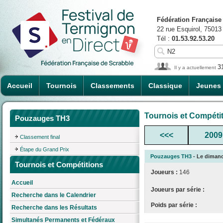
Fédération Française
22 rue Esquirol, 75013
Tél :
01.53.92.53.20
3
Il y a actuellement
Accueil
Tournois
Classements
Classique
Jeunes
Tournois et Compéti
Pouzauges TH3
<<<
2009
Classement final
Étape du Grand Prix
Pouzauges TH3
- Le dimanch
Tournois et Compétitions
Joueurs :
146
Accueil
Joueurs par série :
Recherche dans le Calendrier
Poids par série :
Recherche dans les Résultats
Simultanés Permanents et Fédéraux