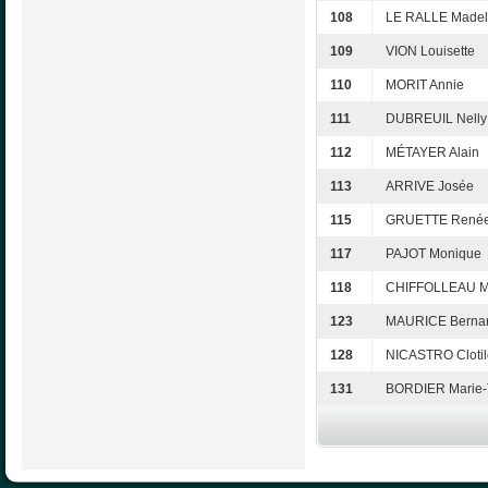
108
LE RALLE Madel
109
VION Louisette
110
MORIT Annie
111
DUBREUIL Nelly
112
MÉTAYER Alain
113
ARRIVE Josée
115
GRUETTE René
117
PAJOT Monique
118
CHIFFOLLEAU M
123
MAURICE Berna
128
NICASTRO Cloti
131
BORDIER Marie-