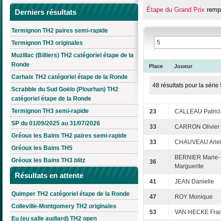
Étape du Grand Prix
rempo
Derniers résultats
Termignon TH2 paires semi-rapide
Termignon TH3 originales
Muzillac (Billiers) TH2 catégoriel étape de la
Ronde
Place
Joueur
Carhaix TH2 catégoriel étape de la Ronde
48 résultats pour la série 
Scrabble du Sud Goëlo (Plourhan) TH2
catégoriel étape de la Ronde
Termignon TH3 semi-rapide
23
CALLEAU Patrici
SP du 01/09/2025 au 31/07/2026
33
CARRON Olivier
Gréoux les Bains TH2 paires semi-rapide
33
CHAUVEAU Arlet
Gréoux les Bains TH5
BERNIER Marie-
Gréoux les Bains TH3 blitz
36
Marguerite
Résultats en attente
41
JEAN Danielle
Quimper TH2 catégoriel étape de la Ronde
47
ROY Monique
Colleville-Montgomery TH2 originales
53
VAN HECKE Fra
Eu (eu salle audiard) TH2 open