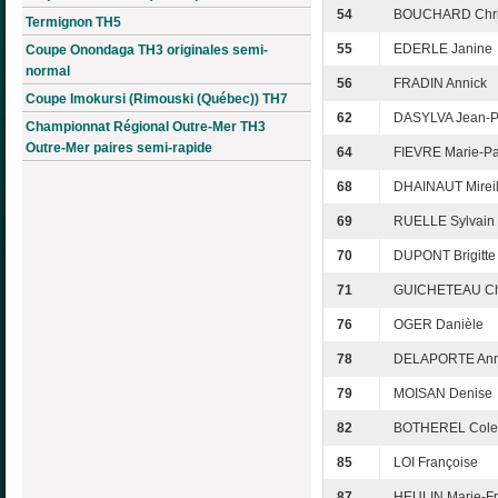
54
BOUCHARD Chri
Termignon TH5
55
EDERLE Janine
Coupe Onondaga TH3 originales semi-
normal
56
FRADIN Annick
Coupe Imokursi (Rimouski (Québec)) TH7
62
DASYLVA Jean-P
Championnat Régional Outre-Mer TH3
Outre-Mer paires semi-rapide
64
FIEVRE Marie-P
68
DHAINAUT Mireil
69
RUELLE Sylvain
70
DUPONT Brigitte
71
GUICHETEAU Ch
76
OGER Danièle
78
DELAPORTE Ann
79
MOISAN Denise
82
BOTHEREL Colet
85
LOI Françoise
87
HEULIN Marie-F