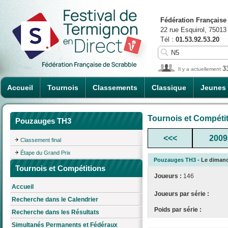
Fédération Française
22 rue Esquirol, 75013
Tél :
01.53.92.53.20
3
Il y a actuellement
Accueil
Tournois
Classements
Classique
Jeunes
Tournois et Compéti
Pouzauges TH3
<<<
2009
Classement final
Étape du Grand Prix
Pouzauges TH3
- Le dimanch
Tournois et Compétitions
Joueurs :
146
Accueil
Joueurs par série :
Recherche dans le Calendrier
Poids par série :
Recherche dans les Résultats
Simultanés Permanents et Fédéraux