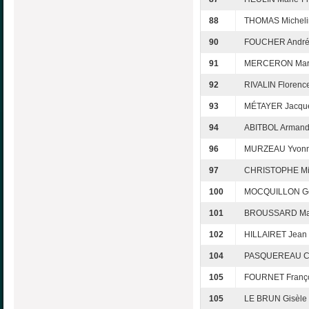
88
THOMAS Micheli
90
FOUCHER Andr
91
MERCERON Mar
92
RIVALIN Florenc
93
MÉTAYER Jacque
94
ABITBOL Arman
96
MURZEAU Yvon
97
CHRISTOPHE Mi
100
MOCQUILLON Ge
101
BROUSSARD Ma
102
HILLAIRET Jean
104
PASQUEREAU Cl
105
FOURNET Franç
105
LE BRUN Gisèle