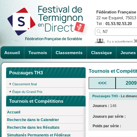
Fédération Française
22 rue Esquirol, 75013
Tél :
01.53.92.53.20
3
Il y a actuellement
Accueil
Tournois
Classements
Classique
Jeunes
Tournois et Compéti
Pouzauges TH3
<<<
2009
Classement final
Étape du Grand Prix
Pouzauges TH3
- Le dimanch
Tournois et Compétitions
Joueurs :
146
Accueil
Joueurs par série :
Recherche dans le Calendrier
Poids par série :
Recherche dans les Résultats
Simultanés Permanents et Fédéraux