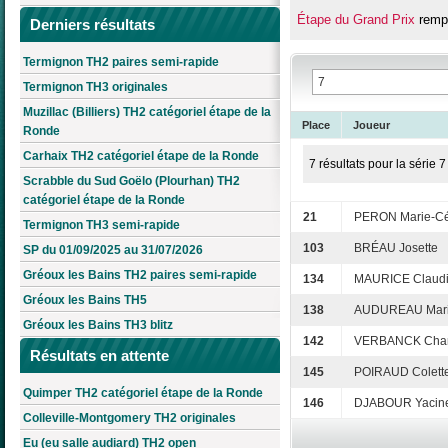
Étape du Grand Prix
rempo
Derniers résultats
Termignon TH2 paires semi-rapide
Termignon TH3 originales
Muzillac (Billiers) TH2 catégoriel étape de la
Place
Joueur
Ronde
Carhaix TH2 catégoriel étape de la Ronde
7 résultats pour la série 7
Scrabble du Sud Goëlo (Plourhan) TH2
catégoriel étape de la Ronde
21
PERON Marie-Cé
Termignon TH3 semi-rapide
103
BRÉAU Josette
SP du 01/09/2025 au 31/07/2026
Gréoux les Bains TH2 paires semi-rapide
134
MAURICE Claud
Gréoux les Bains TH5
138
AUDUREAU Mar
Gréoux les Bains TH3 blitz
142
VERBANCK Chan
Résultats en attente
145
POIRAUD Colett
Quimper TH2 catégoriel étape de la Ronde
146
DJABOUR Yacin
Colleville-Montgomery TH2 originales
Eu (eu salle audiard) TH2 open