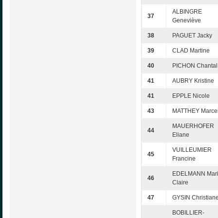
ALBINGRE
37
Geneviève
38
PAGUET Jacky
39
CLAD Martine
40
PICHON Chantal
41
AUBRY Kristine
41
EPPLE Nicole
43
MATTHEY Marce
MAUERHOFER
44
Eliane
VUILLEUMIER
45
Francine
EDELMANN Mari
46
Claire
47
GYSIN Christian
BOBILLIER-