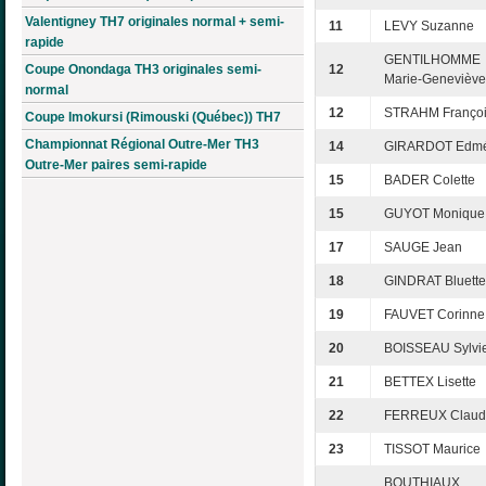
Valentigney TH7 originales normal + semi-
11
LEVY Suzanne
rapide
GENTILHOMME
Coupe Onondaga TH3 originales semi-
12
Marie-Geneviève
normal
12
STRAHM Franço
Coupe Imokursi (Rimouski (Québec)) TH7
Championnat Régional Outre-Mer TH3
14
GIRARDOT Edm
Outre-Mer paires semi-rapide
15
BADER Colette
15
GUYOT Monique
17
SAUGE Jean
18
GINDRAT Bluette
19
FAUVET Corinne
20
BOISSEAU Sylvi
21
BETTEX Lisette
22
FERREUX Claud
23
TISSOT Maurice
BOUTHIAUX