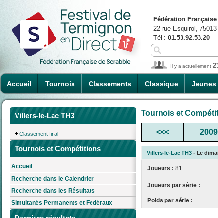
Fédération Française
22 rue Esquirol, 75013
Tél :
01.53.92.53.20
2
Il y a actuellement
Accueil
Tournois
Classements
Classique
Jeunes
Tournois et Compéti
Villers-le-Lac TH3
<<<
2009
Classement final
Tournois et Compétitions
Villers-le-Lac TH3
- Le diman
Accueil
Joueurs :
81
Recherche dans le Calendrier
Joueurs par série :
Recherche dans les Résultats
Poids par série :
Simultanés Permanents et Fédéraux
Derniers résultats