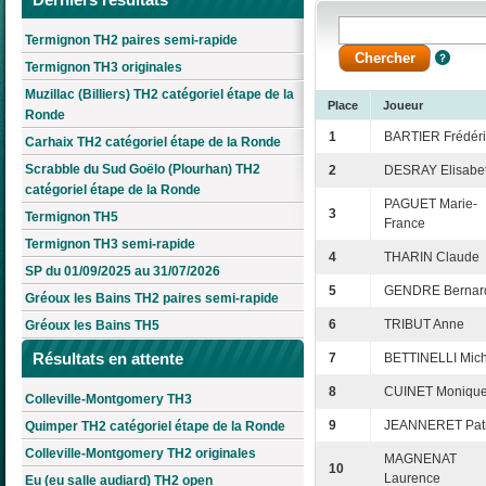
Termignon TH2 paires semi-rapide
Termignon TH3 originales
Muzillac (Billiers) TH2 catégoriel étape de la
Place
Joueur
Ronde
1
BARTIER Frédéri
Carhaix TH2 catégoriel étape de la Ronde
Scrabble du Sud Goëlo (Plourhan) TH2
2
DESRAY Elisabe
catégoriel étape de la Ronde
PAGUET Marie-
3
Termignon TH5
France
Termignon TH3 semi-rapide
4
THARIN Claude
SP du 01/09/2025 au 31/07/2026
5
GENDRE Bernar
Gréoux les Bains TH2 paires semi-rapide
6
TRIBUT Anne
Gréoux les Bains TH5
Résultats en attente
7
BETTINELLI Mic
8
CUINET Moniqu
Colleville-Montgomery TH3
9
JEANNERET Patr
Quimper TH2 catégoriel étape de la Ronde
Colleville-Montgomery TH2 originales
MAGNENAT
10
Laurence
Eu (eu salle audiard) TH2 open