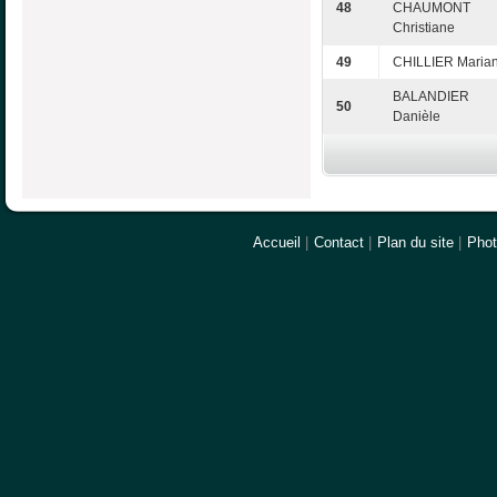
48
CHAUMONT
Christiane
49
CHILLIER Maria
BALANDIER
50
Danièle
Accueil
|
Contact
|
Plan du site
|
Pho