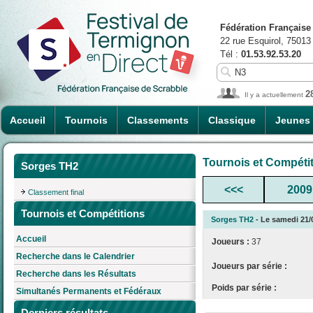
Fédération Française
22 rue Esquirol, 75013
Tél :
01.53.92.53.20
2
Il y a actuellement
Accueil
Tournois
Classements
Classique
Jeunes
Tournois et Compéti
Sorges TH2
<<<
2009
Classement final
Tournois et Compétitions
Sorges TH2
- Le samedi 21/0
Accueil
Joueurs :
37
Recherche dans le Calendrier
Joueurs par série :
Recherche dans les Résultats
Poids par série :
Simultanés Permanents et Fédéraux
Derniers résultats