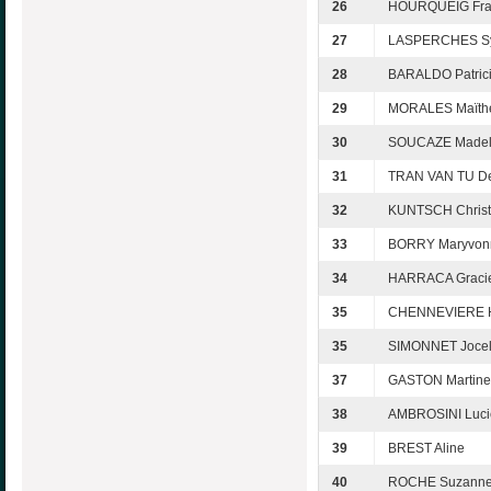
26
HOURQUEIG Fra
27
LASPERCHES Sy
28
BARALDO Patric
29
MORALES Maïth
30
SOUCAZE Madel
31
TRAN VAN TU D
32
KUNTSCH Christ
33
BORRY Maryvon
34
HARRACA Graci
35
CHENNEVIERE H
35
SIMONNET Joce
37
GASTON Martine
38
AMBROSINI Luc
39
BREST Aline
40
ROCHE Suzann