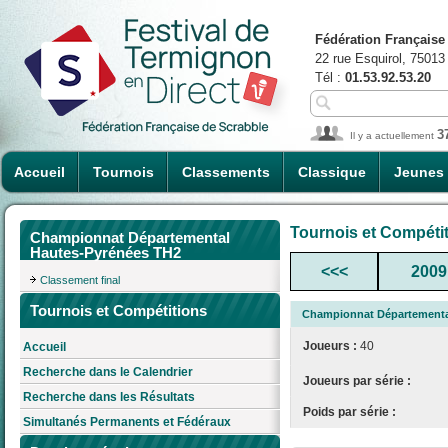
Fédération Française
22 rue Esquirol, 75013
Tél :
01.53.92.53.20
3
Il y a actuellement
Accueil
Tournois
Classements
Classique
Jeunes
Tournois et Compéti
Championnat Départemental
Hautes-Pyrénées TH2
<<<
2009
Classement final
Tournois et Compétitions
Championnat Départementa
Joueurs :
40
Accueil
Recherche dans le Calendrier
Joueurs par série :
Recherche dans les Résultats
Poids par série :
Simultanés Permanents et Fédéraux