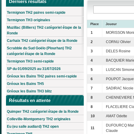
Derniers résultats
Termignon TH2 paires semi-rapide
Termignon TH3 originales
Place
Joueur
Muzillac (Billiers) TH2 catégoriel étape de la
1
MORISSON Mon
Ronde
Carhaix TH2 catégoriel étape de la Ronde
2
CORNU Olivier
Scrabble du Sud Goëlo (Plourhan) TH2
3
DELES Rosine
catégoriel étape de la Ronde
4
BACQUIER Marie
Termignon TH3 semi-rapide
SP du 01/09/2025 au 31/07/2026
5
LUSCAN Simon
Gréoux les Bains TH2 paires semi-rapide
6
POUPOT Jacquel
Gréoux les Bains TH5
7
SADIRAC Nicole
Gréoux les Bains TH3 blitz
8
CHENNEVIERE Mi
Résultats en attente
8
FLACELIERE Cla
Quimper TH2 catégoriel étape de la Ronde
10
AMAT Odette
Colleville-Montgomery TH2 originales
DUFOURCQ Mari
Eu (eu salle audiard) TH2 open
11
Claude
Termignon TH5