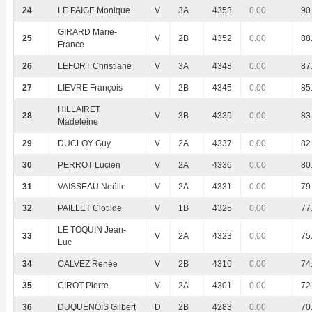
24
LE PAIGE Monique
V
3A
4353
0.00
90
GIRARD Marie-
25
V
2B
4352
0.00
88
France
26
LEFORT Christiane
V
3A
4348
0.00
87
27
LIEVRE François
V
2B
4345
0.00
85
HILLAIRET
28
V
3B
4339
0.00
83
Madeleine
29
DUCLOY Guy
V
2A
4337
0.00
82
30
PERROT Lucien
V
2A
4336
0.00
80
31
VAISSEAU Noëlle
V
2A
4331
0.00
79
32
PAILLET Clotilde
V
1B
4325
0.00
77
LE TOQUIN Jean-
33
V
2A
4323
0.00
75
Luc
34
CALVEZ Renée
V
2B
4316
0.00
74
35
CIROT Pierre
V
2A
4301
0.00
72
36
DUQUENOIS Gilbert
D
2B
4283
0.00
70