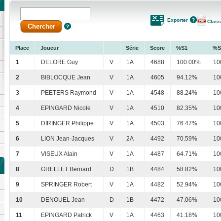
Exporter
Clas
Place
Joueur
Série
Score
%S1
%S
1
DELORE Guy
V
1A
4688
100.00%
10
2
BIBLOCQUE Jean
V
1A
4605
94.12%
10
3
PEETERS Raymond
V
1A
4548
88.24%
10
4
EPINGARD Nicole
V
1A
4510
82.35%
10
5
DIRINGER Philippe
V
1A
4503
76.47%
10
6
LION Jean-Jacques
V
2A
4492
70.59%
10
7
VISEUX Alain
V
1A
4487
64.71%
10
8
GRELLET Bernard
D
1B
4484
58.82%
10
9
SPRINGER Robert
V
1A
4482
52.94%
10
10
DENOUEL Jean
D
1B
4472
47.06%
10
11
EPINGARD Patrick
V
1A
4463
41.18%
10