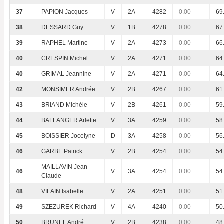
37
PAPION Jacques
V
2A
4282
0.00
69
38
DESSARD Guy
V
1B
4278
0.00
67
39
RAPHEL Martine
V
2A
4273
0.00
66
40
CRESPIN Michel
V
2A
4271
0.00
64
40
GRIMAL Jeannine
V
2A
4271
0.00
64
42
MONSIMER Andrée
V
2B
4267
0.00
61
43
BRIAND Michèle
V
2B
4261
0.00
59
44
BALLANGER Arlette
V
3A
4259
0.00
58
45
BOISSIER Jocelyne
D
3A
4258
0.00
56
46
GARBE Patrick
V
2B
4254
0.00
54
MAILLAVIN Jean-
46
V
3A
4254
0.00
54
Claude
48
VILAIN Isabelle
V
2A
4251
0.00
51
49
SZEZUREK Richard
V
4A
4240
0.00
50
50
BRUNEL André
V
2B
4238
0.00
48