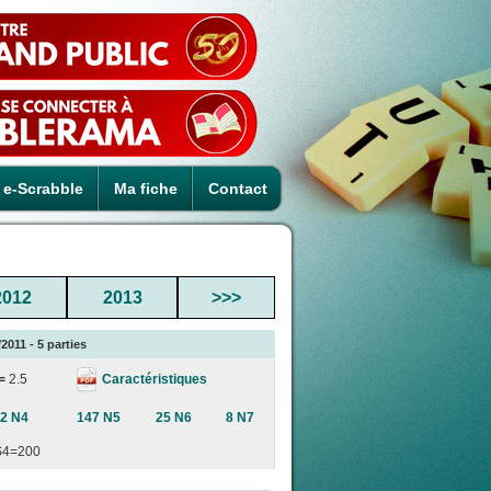
e-Scrabble
Ma fiche
Contact
2012
2013
>>>
2011 - 5 parties
Caractéristiques
 =
2.5
2 N4
147 N5
25 N6
8 N7
S4=200