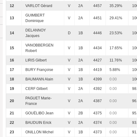
12
VARLOT Gérard
V
2A
4457
35.29%
10
GUIMBERT
13
V
2A
4451
29.41%
10
Dominique
DELANNOY
14
D
1B
4446
23.53%
10
Jacques
VANOBBERGEN
15
V
1B
4434
17.65%
10
Robert
16
LIRIS Gilbert
V
2A
4427
11.76%
10
17
BURY Françoise
V
1B
4419
5.88%
10
18
BAUMANN Alain
V
1B
4399
0.00
10
19
CERF Gilbert
V
2A
4392
0.00
98
PAGUET Marie-
20
V
2A
4387
0.00
96
France
21
GOUËLIBO Jean
V
2B
4375
0.00
95
22
BAUDUIN Erick
V
2A
4374
0.00
93
23
ONILLON Michel
V
1B
4373
0.00
91