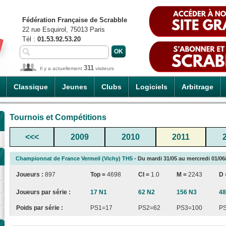
Fédération Française de Scrabble
22 rue Esquirol, 75013 Paris
Tél :
01.53.92.53.20
311
Il y a actuellement
visiteurs
Classique
Jeunes
Clubs
Logiciels
Arbitrage
Tournois et Compétitions
<<<
2009
2010
2011
Championnat de France Vermeil (Vichy) TH5
- Du mardi 31/05 au mercredi 01/06/
Joueurs :
897
Top =
4698
CI
=
1.0
M =
2243
D
Joueurs par série :
17 N1
62 N2
156 N3
48
Poids par série :
PS1=17
PS2=62
PS3=100
P