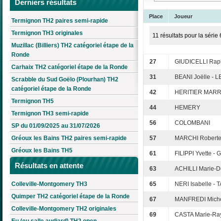
Derniers résultats
Place
Joueur
Termignon TH2 paires semi-rapide
Termignon TH3 originales
11 résultats pour la série 
Muzillac (Billiers) TH2 catégoriel étape de la
Ronde
27
GIUDICELLI Raph
Carhaix TH2 catégoriel étape de la Ronde
31
BEANI Joëlle - 
Scrabble du Sud Goëlo (Plourhan) TH2
catégoriel étape de la Ronde
42
HERITIER MARR
Termignon TH5
44
HEMERY
Termignon TH3 semi-rapide
56
COLOMBANI
SP du 01/09/2025 au 31/07/2026
Gréoux les Bains TH2 paires semi-rapide
57
MARCHI Roberte 
Gréoux les Bains TH5
61
FILIPPI Yvette -
Résultats en attente
63
ACHILLI Marie-D
Colleville-Montgomery TH3
65
NERI Isabelle - 
Quimper TH2 catégoriel étape de la Ronde
67
MANFREDI Michè
Colleville-Montgomery TH2 originales
69
CASTA Marie-Ra
Eu (eu salle audiard) TH2 open