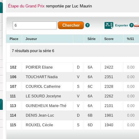
Étape du Grand Prix
remportée par Luc Maurin
Exporter
Place
Joueur
Série
Score
%S1
7 résultats pour la série 6
102
POIRIER Eliane
D
6A
2422
0.00
106
TOUCHART Nadia
V
6A
2351
0.00
107
COURIOL Catherine
S
6C
2328
0.00
111
LE SOURD Jocelyne
V
6A
2262
0.00
113
GUINEHEUX Marie-Thé
V
6A
2101
0.00
114
DENIS Jean-Luc
D
6B
1981
0.00
115
ROUXEL Cécile
S
6D
1940
0.00