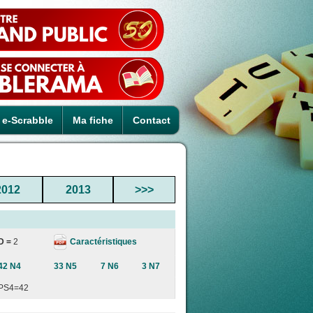
e-Scrabble
Ma fiche
Contact
2012
2013
>>>
Caractéristiques
D =
2
42 N4
33 N5
7 N6
3 N7
PS4=42