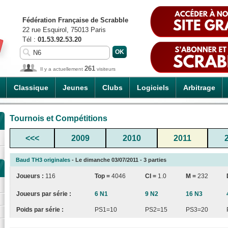
Fédération Française de Scrabble
22 rue Esquirol, 75013 Paris
Tél :
01.53.92.53.20
261
Il y a actuellement
visiteurs
Classique
Jeunes
Clubs
Logiciels
Arbitrage
Tournois et Compétitions
<<<
2009
2010
2011
Baud TH3 originales
- Le dimanche 03/07/2011 - 3 parties
Joueurs :
116
Top =
4046
CI
=
1.0
M =
232
Joueurs par série :
6 N1
9 N2
16 N3
Poids par série :
PS1=10
PS2=15
PS3=20