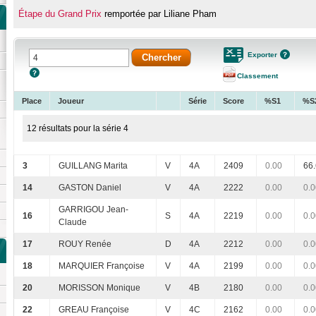
Étape du Grand Prix
remportée par Liliane Pham
Exporter
Classement
Place
Joueur
Série
Score
%S1
%S
12 résultats pour la série 4
3
GUILLANG Marita
V
4A
2409
0.00
66
14
GASTON Daniel
V
4A
2222
0.00
0.0
GARRIGOU Jean-
16
S
4A
2219
0.00
0.0
Claude
17
ROUY Renée
D
4A
2212
0.00
0.0
18
MARQUIER Françoise
V
4A
2199
0.00
0.0
20
MORISSON Monique
V
4B
2180
0.00
0.0
22
GREAU Françoise
V
4C
2162
0.00
0.0