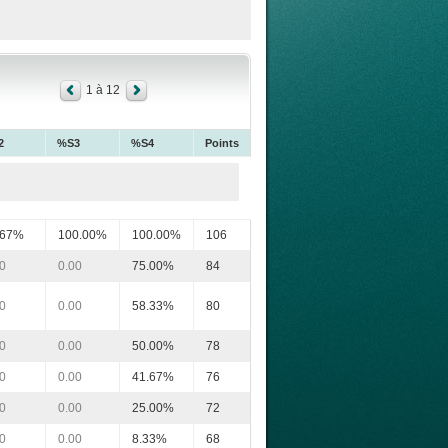
1 à 12
2
%S3
%S4
Points
.67%
100.00%
100.00%
106
0
0.00
75.00%
84
0
0.00
58.33%
80
0
0.00
50.00%
78
0
0.00
41.67%
76
0
0.00
25.00%
72
0
0.00
8.33%
68