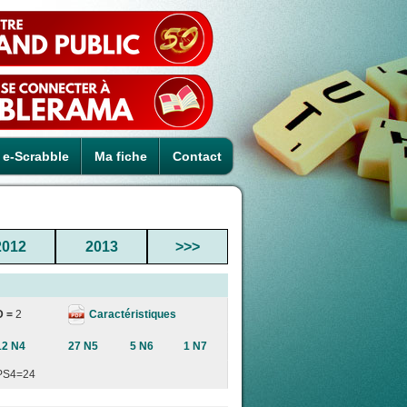
e-Scrabble
Ma fiche
Contact
2012
2013
>>>
Caractéristiques
D =
2
12 N4
27 N5
5 N6
1 N7
PS4=24