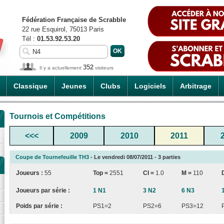
Fédération Française de Scrabble
22 rue Esquirol, 75013 Paris
Tél :
01.53.92.53.20
352
Il y a actuellement
visiteurs
Classique
Jeunes
Clubs
Logiciels
Arbitrage
Tournois et Compétitions
<<<
2009
2010
2011
Coupe de Tournefeuille TH3
- Le vendredi 08/07/2011 - 3 parties
Joueurs :
55
Top =
2551
CI
=
1.0
M =
110
Joueurs par série :
1 N1
3 N2
6 N3
Poids par série :
PS1=2
PS2=6
PS3=12