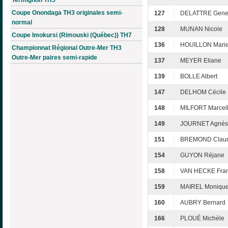
Coupe Onondaga TH3 originales semi-
127
DELATTRE Gene
normal
128
MUNAN Nicole
Coupe Imokursi (Rimouski (Québec)) TH7
136
HOUILLON Marie
Championnat Régional Outre-Mer TH3
Outre-Mer paires semi-rapide
137
MEYER Eliane
139
BOLLE Albert
147
DELHOM Cécile
148
MILFORT Marcel
149
JOURNET Agnès
151
BREMOND Claud
154
GUYON Réjane
158
VAN HECKE Fra
159
MAIREL Moniqu
160
AUBRY Bernard
166
PLOUÉ Michèle