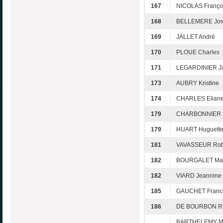
167
NICOLAS Franço
168
BELLEMERE Jos
169
JALLET André
170
PLOUE Charles
171
LEGARDINIER J
173
AUBRY Kristine
174
CHARLES Elian
179
CHARBONNIER M
179
HUART Huguett
181
VAVASSEUR Rob
182
BOURGALET Mar
182
VIARD Jeannine
185
GAUCHET Franc
186
DE BOURBON R
BARTHELEMY Ma