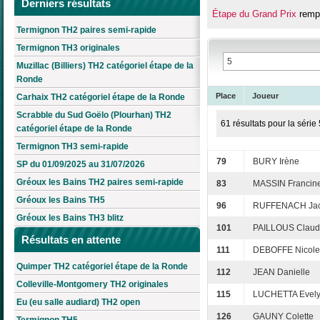
Derniers résultats
Étape du Grand Prix
rempo
Termignon TH2 paires semi-rapide
Termignon TH3 originales
Muzillac (Billiers) TH2 catégoriel étape de la
Ronde
Place
Joueur
Carhaix TH2 catégoriel étape de la Ronde
Scrabble du Sud Goëlo (Plourhan) TH2
61 résultats pour la série 
catégoriel étape de la Ronde
Termignon TH3 semi-rapide
79
BURY Irène
SP du 01/09/2025 au 31/07/2026
Gréoux les Bains TH2 paires semi-rapide
83
MASSIN Francin
Gréoux les Bains TH5
96
RUFFENACH Ja
Gréoux les Bains TH3 blitz
101
PAILLOUS Claud
Résultats en attente
111
DEBOFFE Nicole
Quimper TH2 catégoriel étape de la Ronde
112
JEAN Danielle
Colleville-Montgomery TH2 originales
115
LUCHETTA Evel
Eu (eu salle audiard) TH2 open
126
GAUNY Colette
Termignon TH5