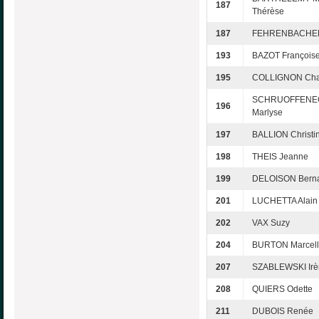
187
Thérèse
187
FEHRENBACHER 
193
BAZOT François
195
COLLIGNON Cha
SCHRUOFFENE
196
Marlyse
197
BALLION Christi
198
THEIS Jeanne
199
DELOISON Berna
201
LUCHETTA Alain
202
VAX Suzy
204
BURTON Marcel
207
SZABLEWSKI Irè
208
QUIERS Odette
211
DUBOIS Renée