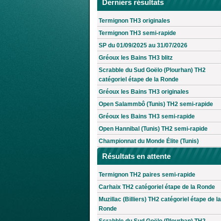
Derniers résultats
Termignon TH3 originales
Termignon TH3 semi-rapide
SP du 01/09/2025 au 31/07/2026
Gréoux les Bains TH3 blitz
Scrabble du Sud Goëlo (Plourhan) TH2
catégoriel étape de la Ronde
Gréoux les Bains TH3 originales
Open Salammbô (Tunis) TH2 semi-rapide
Gréoux les Bains TH3 semi-rapide
Open Hannibal (Tunis) TH2 semi-rapide
Championnat du Monde Élite (Tunis)
Résultats en attente
Termignon TH2 paires semi-rapide
Carhaix TH2 catégoriel étape de la Ronde
Muzillac (Billiers) TH2 catégoriel étape de la
Ronde
Scrabble du Sud Goëlo (Plourhan) TH2