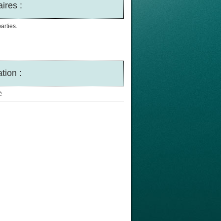
ires :
arties.
tion :
é