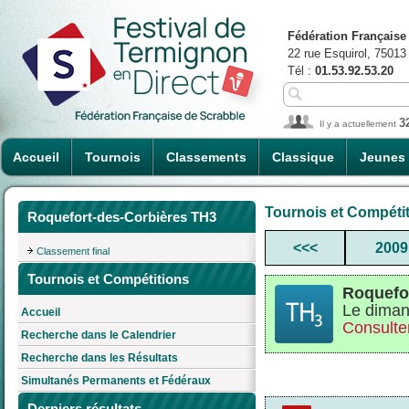
Fédération Française
22 rue Esquirol, 75013
Tél :
01.53.92.53.20
3
Il y a actuellement
Accueil
Tournois
Classements
Classique
Jeunes
Tournois et Compéti
Roquefort-des-Corbières TH3
<<<
2009
Classement final
Tournois et Compétitions
Roquefo
Le diman
Accueil
Consulter
Recherche dans le Calendrier
Recherche dans les Résultats
Simultanés Permanents et Fédéraux
Derniers résultats