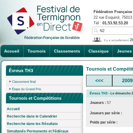
Fédération Française
22 rue Esquirol, 75013
Tél :
01.53.92.53.20
2
Il y a actuellement
Accueil
Tournois
Classements
Classique
Jeunes
Tournois et Compéti
Évreux TH3
<<<
2009
Classement final
Étape du Grand Prix
Évreux TH3
- Le dimanche 26
Tournois et Compétitions
Joueurs :
57
Accueil
Joueurs par série :
Recherche dans le Calendrier
Poids par série :
Recherche dans les Résultats
Simultanés Permanents et Fédéraux