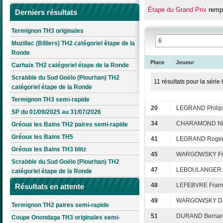
Étape du Grand Prix
rempo
Derniers résultats
Termignon TH3 originales
Muzillac (Billiers) TH2 catégoriel étape de la
Ronde
Place
Joueur
Carhaix TH2 catégoriel étape de la Ronde
Scrabble du Sud Goëlo (Plourhan) TH2
11 résultats pour la série 
catégoriel étape de la Ronde
Termignon TH3 semi-rapide
20
LEGRAND Philip
SP du 01/09/2025 au 31/07/2026
34
CHARAMOND Ni
Gréoux les Bains TH2 paires semi-rapide
Gréoux les Bains TH5
41
LEGRAND Roge
Gréoux les Bains TH3 blitz
45
WARGOWSKY Fr
Scrabble du Sud Goëlo (Plourhan) TH2
47
LEBOULANGER 
catégoriel étape de la Ronde
48
LEFEBVRE Fram
Résultats en attente
49
WARGOWSKY Da
Termignon TH2 paires semi-rapide
51
DURAND Bernar
Coupe Onondaga TH3 originales semi-