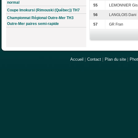
normal
55
LEMONNIER Gis
Coupe Imokursi (Rimouski (Québec)) TH7
56
LANGLOIS Dani
Championnat Régional Outre-Mer TH3
Outre-Mer paires semi-rapide
57
GR Fran
Accueil
|
Contact
|
Plan du site
|
Pho