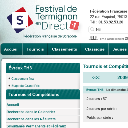
Fédération Française
22 rue Esquirol, 75013
Tél :
01.53.92.53.20
2
Il y a actuellement
Accueil
Tournois
Classements
Classique
Jeunes
Tournois et Compéti
Évreux TH3
<<<
2009
Classement final
Étape du Grand Prix
Évreux TH3
- Le dimanche 26
Tournois et Compétitions
Joueurs :
57
Accueil
Joueurs par série :
Recherche dans le Calendrier
Poids par série :
Recherche dans les Résultats
Simultanés Permanents et Fédéraux