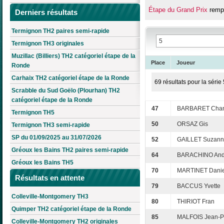
Étape du Grand Prix
rempo
Derniers résultats
Termignon TH2 paires semi-rapide
Termignon TH3 originales
Muzillac (Billiers) TH2 catégoriel étape de la
Place
Joueur
Ronde
Carhaix TH2 catégoriel étape de la Ronde
69 résultats pour la série 
Scrabble du Sud Goëlo (Plourhan) TH2
catégoriel étape de la Ronde
47
BARBARET Chan
Termignon TH5
50
ORSAZ Gis
Termignon TH3 semi-rapide
SP du 01/09/2025 au 31/07/2026
52
GAILLET Suzan
Gréoux les Bains TH2 paires semi-rapide
64
BARACHINO And
Gréoux les Bains TH5
70
MARTINET Danie
Résultats en attente
79
BACCUS Yvette
Colleville-Montgomery TH3
80
THIRIOT Fran
Quimper TH2 catégoriel étape de la Ronde
85
MALFOIS Jean-Pi
Colleville-Montgomery TH2 originales