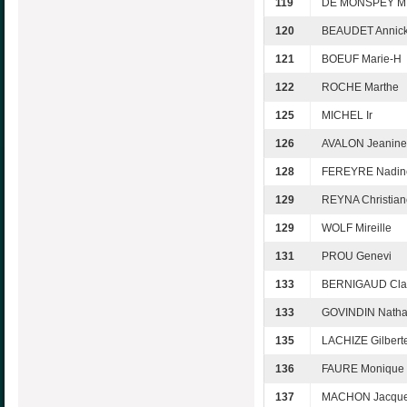
119
DE MONSPEY M
120
BEAUDET Annic
121
BOEUF Marie-H
122
ROCHE Marthe
125
MICHEL Ir
126
AVALON Jeanine
128
FEREYRE Nadin
129
REYNA Christian
129
WOLF Mireille
131
PROU Genevi
133
BERNIGAUD Cla
133
GOVINDIN Natha
135
LACHIZE Gilbert
136
FAURE Monique
137
MACHON Jacque