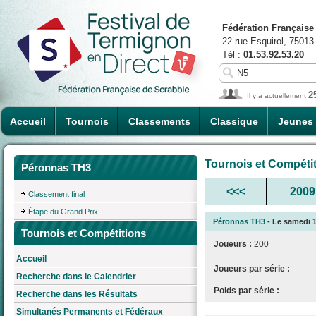
Fédération Française
22 rue Esquirol, 75013
Tél :
01.53.92.53.20
2
Il y a actuellement
Accueil
Tournois
Classements
Classique
Jeunes
Tournois et Compéti
Péronnas TH3
<<<
2009
Classement final
Étape du Grand Prix
Péronnas TH3
- Le samedi 1
Tournois et Compétitions
Joueurs :
200
Accueil
Joueurs par série :
Recherche dans le Calendrier
Poids par série :
Recherche dans les Résultats
Simultanés Permanents et Fédéraux