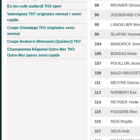
88
BRUNIER Ghisla
Eu (eu salle audiard) TH2 open
Valentigney TH7 originales normal + semi-
90
JOSSERAND Chri
rapide
99
LANGILLIER Mo
Coupe Onondaga TH3 originales semi-
normal
99
SLUPSKI Yvonn
Coupe Imokursi (Rimouski (Québec)) TH7
104
MANDRICK Jean
Championnat Régional Outre-Mer TH3
105
BONDAZ Annie
Outre-Mer paires semi-rapide
107
POUILLON Jean
109
BAUD-GRASSET G
111
MESTRE Denise
113
NORBERT Eva
114
REYNIER Yvette
115
FOUGERE Ren
115
REIG Brigitte
117
SEUX Andr