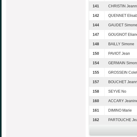
141
CHRISTIN Jeann
142
QUENNET Elisab
144
GAUDET Simon
147
GOUGNOT Elian
148
BAILLY Simone
150
PAVIOT Jean
154
GERMAIN Simon
155
GROSSEIN Colet
157
BOUCHET Jean
158
SEYVE No
160
ACCARY Jeanin
161
DIMINO Marie
162
PARTOUCHE Jea