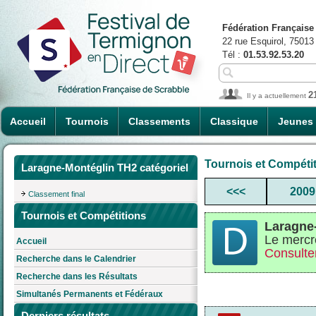
Fédération Française
22 rue Esquirol, 75013
Tél :
01.53.92.53.20
2
Il y a actuellement
Accueil
Tournois
Classements
Classique
Jeunes
Tournois et Compéti
Laragne-Montéglin TH2 catégoriel
<<<
2009
Classement final
Tournois et Compétitions
Laragne-
Le mercr
Accueil
Consulter
Recherche dans le Calendrier
Recherche dans les Résultats
Simultanés Permanents et Fédéraux
Derniers résultats