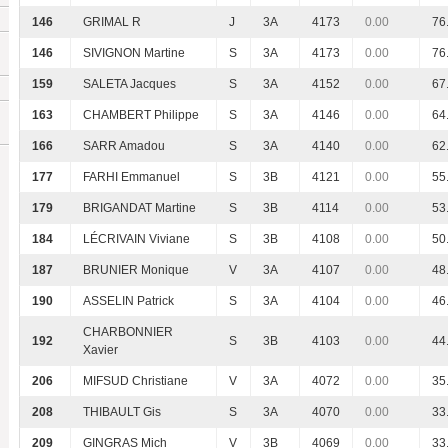
146
GRIMAL R
J
3A
4173
0.00
76
146
SIVIGNON Martine
S
3A
4173
0.00
76
159
SALETA Jacques
S
3A
4152
0.00
67
163
CHAMBERT Philippe
S
3A
4146
0.00
64
166
SARR Amadou
S
3A
4140
0.00
62
177
FARHI Emmanuel
S
3B
4121
0.00
55
179
BRIGANDAT Martine
S
3B
4114
0.00
53
184
LÉCRIVAIN Viviane
S
3B
4108
0.00
50
187
BRUNIER Monique
V
3A
4107
0.00
48
190
ASSELIN Patrick
S
3A
4104
0.00
46
CHARBONNIER
192
S
3B
4103
0.00
44
Xavier
206
MIFSUD Christiane
V
3A
4072
0.00
35
208
THIBAULT Gis
S
3A
4070
0.00
33
209
GINGRAS Mich
V
3B
4069
0.00
33