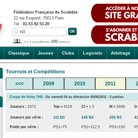
Fédération Française de Scrabble
22 rue Esquirol, 75013 Paris
Tél :
01.53.92.53.20
200
Il y a actuellement
visiteurs
Classique
Jeunes
Clubs
Logiciels
Arbitrage
Tournois et Compétitions
<<<
2009
2010
2011
Coupe de Vichy TH5
- Du samedi 04 au dimanche 05/06/2011 - 5 parties
Joueurs :
1072
Top =
4519
CI
=
1.5
M =
2680
D
Joueurs par série :
111 N1
145 N2
205 N3
4
Poids par série :
PS1=75
PS2=112.5
PS3=150
P