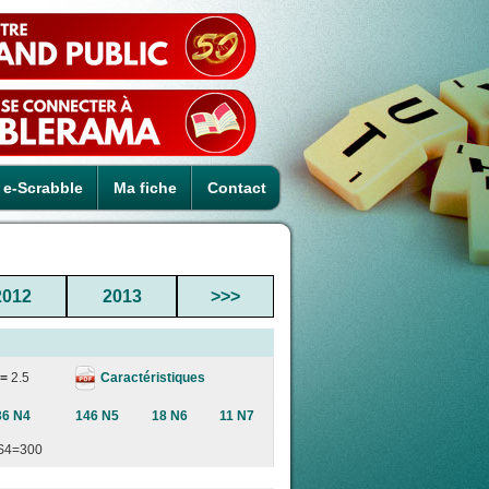
e-Scrabble
Ma fiche
Contact
2012
2013
>>>
Caractéristiques
 =
2.5
36 N4
146 N5
18 N6
11 N7
S4=300