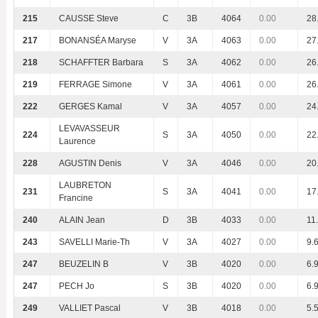
215
CAUSSE Steve
C
3B
4064
0.00
28
217
BONANSÉA Maryse
V
3A
4063
0.00
27
218
SCHAFFTER Barbara
S
3A
4062
0.00
26
219
FERRAGE Simone
V
3A
4061
0.00
26
222
GERGES Kamal
V
3A
4057
0.00
24
LEVAVASSEUR
224
S
3A
4050
0.00
22
Laurence
228
AGUSTIN Denis
V
3A
4046
0.00
20
LAUBRETON
231
S
3A
4041
0.00
17
Francine
240
ALAIN Jean
D
3B
4033
0.00
11
243
SAVELLI Marie-Th
V
3A
4027
0.00
9.
247
BEUZELIN B
V
3B
4020
0.00
6.
247
PECH Jo
S
3B
4020
0.00
6.
249
VALLIET Pascal
V
3B
4018
0.00
5.