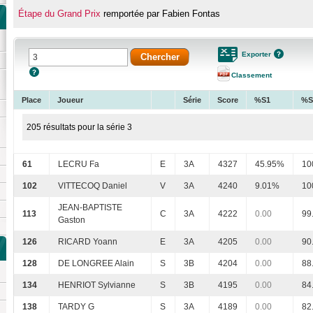
Étape du Grand Prix
remportée par Fabien Fontas
Exporter
Classement
Place
Joueur
Série
Score
%S1
%S
205 résultats pour la série 3
61
LECRU Fa
E
3A
4327
45.95%
10
102
VITTECOQ Daniel
V
3A
4240
9.01%
10
JEAN-BAPTISTE
113
C
3A
4222
0.00
99
Gaston
126
RICARD Yoann
E
3A
4205
0.00
90
128
DE LONGREE Alain
S
3B
4204
0.00
88
134
HENRIOT Sylvianne
S
3B
4195
0.00
84
138
TARDY G
S
3A
4189
0.00
82