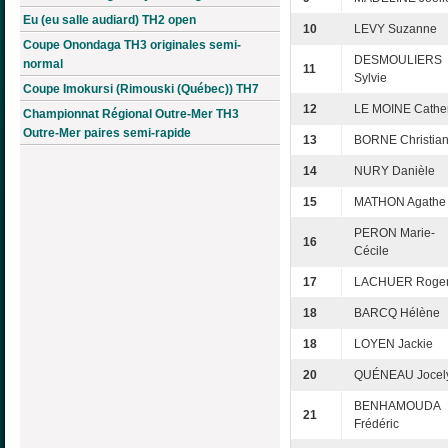
Eu (eu salle audiard) TH2 open
10
LEVY Suzanne
Coupe Onondaga TH3 originales semi-
DESMOULIERS
normal
11
Sylvie
Coupe Imokursi (Rimouski (Québec)) TH7
12
LE MOINE Cathe
Championnat Régional Outre-Mer TH3
Outre-Mer paires semi-rapide
13
BORNE Christia
14
NURY Danièle
15
MATHON Agathe
PERON Marie-
16
Cécile
17
LACHUER Roge
18
BARCQ Hélène
18
LOYEN Jackie
20
QUÉNEAU Jocel
BENHAMOUDA
21
Frédéric