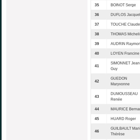
35
BOINOT Serge
36
DUFLOS Jacquel
37
TOUCHE Claude
38
THOMAS Micheli
39
AUDRIN Raymo
40
LOYEN Francine
SIMONNET Jean
41
Guy
GUEDON
42
Maryvonne
DUMOUSSEAU
43
Renée
44
MAURICE Berna
45
HUARD Roger
GUILBAULT Mari
46
Thérèse