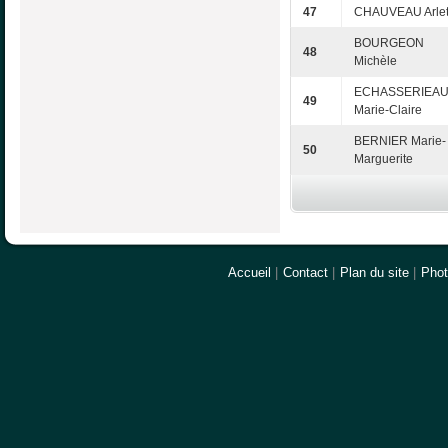
47
CHAUVEAU Arlet
BOURGEON
48
Michèle
ECHASSERIEA
49
Marie-Claire
BERNIER Marie-
50
Marguerite
Accueil
|
Contact
|
Plan du site
|
Pho