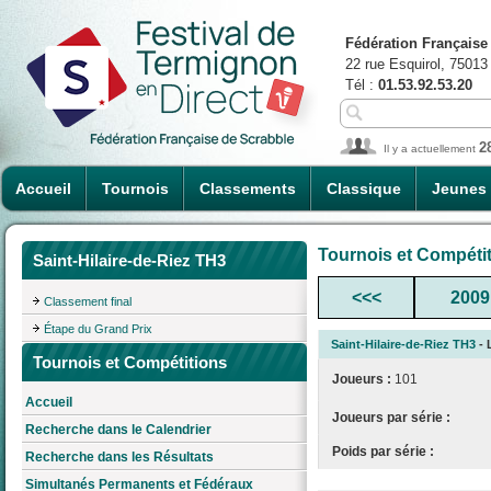
Fédération Française
22 rue Esquirol, 75013
Tél :
01.53.92.53.20
2
Il y a actuellement
Accueil
Tournois
Classements
Classique
Jeunes
Tournois et Compéti
Saint-Hilaire-de-Riez TH3
<<<
2009
Classement final
Étape du Grand Prix
Saint-Hilaire-de-Riez TH3
- 
Tournois et Compétitions
Joueurs :
101
Accueil
Joueurs par série :
Recherche dans le Calendrier
Poids par série :
Recherche dans les Résultats
Simultanés Permanents et Fédéraux