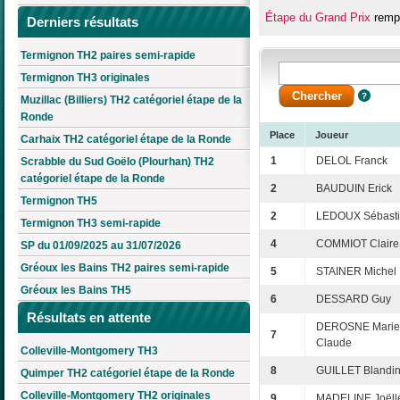
Étape du Grand Prix
rempo
Derniers résultats
Termignon TH2 paires semi-rapide
Termignon TH3 originales
Muzillac (Billiers) TH2 catégoriel étape de la
Ronde
Place
Joueur
Carhaix TH2 catégoriel étape de la Ronde
1
DELOL Franck
Scrabble du Sud Goëlo (Plourhan) TH2
catégoriel étape de la Ronde
2
BAUDUIN Erick
Termignon TH5
2
LEDOUX Sébast
Termignon TH3 semi-rapide
4
COMMIOT Claire
SP du 01/09/2025 au 31/07/2026
Gréoux les Bains TH2 paires semi-rapide
5
STAINER Michel
Gréoux les Bains TH5
6
DESSARD Guy
Résultats en attente
DEROSNE Marie
7
Claude
Colleville-Montgomery TH3
8
GUILLET Blandi
Quimper TH2 catégoriel étape de la Ronde
Colleville-Montgomery TH2 originales
9
MADELINE Joëll