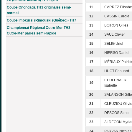
11
CARREZ Elisabe
Coupe Onondaga TH3 originales semi-
normal
12
CASSIN Carole
Coupe Imokursi (Rimouski (Québec)) TH7
13
BOIRON Gilles
Championnat Régional Outre-Mer TH3
Outre-Mer paires semi-rapide
14
SAUL Olivier
15
SELIG Uriel
16
HIERSO Daniel
17
MÉRIAUX Patric
18
HUOT Édouard
CEULENAERE
19
Isabelle
20
SALANSON Gilbe
21
CLEUZIOU Olivie
22
DESCOS Simon
23
ALDEGON Myri
24
PARVAN Nicolas