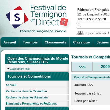
Fédération Française
22 rue Esquirol, 75013
Tél :
01.53.92.53.20
3
Il y a actuellement
Accueil
Tournois
Classements
Classique
Jeunes
Tournois et Compéti
Open des Championnats du Monde
(Montreux, Suisse) TH5
<<<
2009
Classement final
Tournois et Compétitions
Open des Championnats du
Joueurs :
327
Accueil
Recherche dans le Calendrier
Joueurs par série :
Recherche dans les Résultats
Poids par série :
Simultanés Permanents et Fédéraux