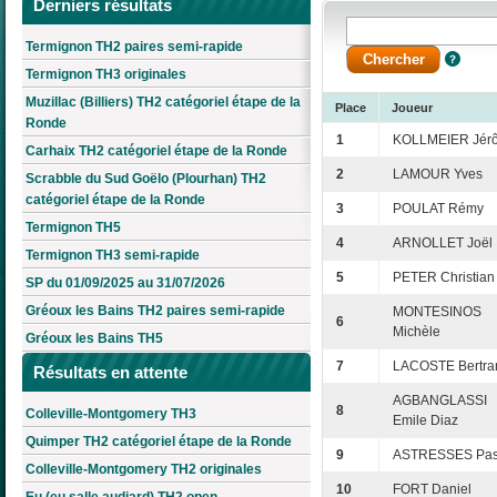
Derniers résultats
Termignon TH2 paires semi-rapide
Termignon TH3 originales
Muzillac (Billiers) TH2 catégoriel étape de la
Place
Joueur
Ronde
1
KOLLMEIER Jér
Carhaix TH2 catégoriel étape de la Ronde
2
LAMOUR Yves
Scrabble du Sud Goëlo (Plourhan) TH2
catégoriel étape de la Ronde
3
POULAT Rémy
Termignon TH5
4
ARNOLLET Joël
Termignon TH3 semi-rapide
5
PETER Christian
SP du 01/09/2025 au 31/07/2026
Gréoux les Bains TH2 paires semi-rapide
MONTESINOS
6
Michèle
Gréoux les Bains TH5
7
LACOSTE Bertra
Résultats en attente
AGBANGLASSI
8
Colleville-Montgomery TH3
Emile Diaz
Quimper TH2 catégoriel étape de la Ronde
9
ASTRESSES Pas
Colleville-Montgomery TH2 originales
10
FORT Daniel
Eu (eu salle audiard) TH2 open