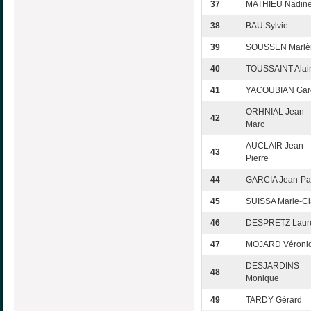
37
MATHIEU Nadin
38
BAU Sylvie
39
SOUSSEN Marlè
40
TOUSSAINT Alai
41
YACOUBIAN Gar
ORHNIAL Jean-
42
Marc
AUCLAIR Jean-
43
Pierre
44
GARCIA Jean-Pa
45
SUISSA Marie-Cl
46
DESPRETZ Laur
47
MOJARD Véroni
DESJARDINS
48
Monique
49
TARDY Gérard