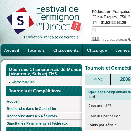
Fédération Française
22 rue Esquirol, 75013
Tél :
01.53.92.53.20
4
Il y a actuellement
Accueil
Tournois
Classements
Classique
Jeunes
Tournois et Compéti
Open des Championnats du Monde
(Montreux, Suisse) TH5
<<<
2009
Classement final
Tournois et Compétitions
Open des Championnats du
final
Accueil
Joueurs :
327
Recherche dans le Calendrier
Joueurs par série :
Recherche dans les Résultats
Simultanés Permanents et Fédéraux
Poids par série :