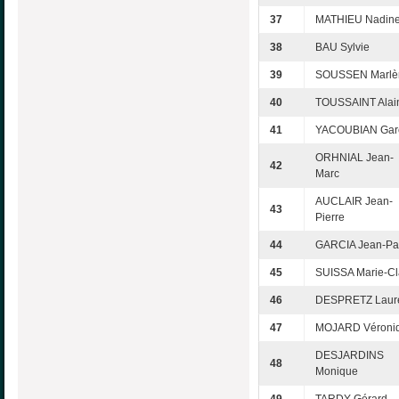
37
MATHIEU Nadin
38
BAU Sylvie
39
SOUSSEN Marlè
40
TOUSSAINT Alai
41
YACOUBIAN Gar
ORHNIAL Jean-
42
Marc
AUCLAIR Jean-
43
Pierre
44
GARCIA Jean-Pa
45
SUISSA Marie-Cl
46
DESPRETZ Laur
47
MOJARD Véroni
DESJARDINS
48
Monique