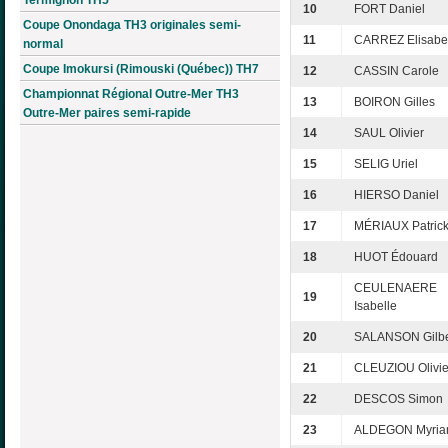
10
FORT Daniel
Coupe Onondaga TH3 originales semi-
11
CARREZ Elisabe
normal
Coupe Imokursi (Rimouski (Québec)) TH7
12
CASSIN Carole
Championnat Régional Outre-Mer TH3
13
BOIRON Gilles
Outre-Mer paires semi-rapide
14
SAUL Olivier
15
SELIG Uriel
16
HIERSO Daniel
17
MÉRIAUX Patric
18
HUOT Édouard
CEULENAERE
19
Isabelle
20
SALANSON Gilbe
21
CLEUZIOU Olivie
22
DESCOS Simon
23
ALDEGON Myri