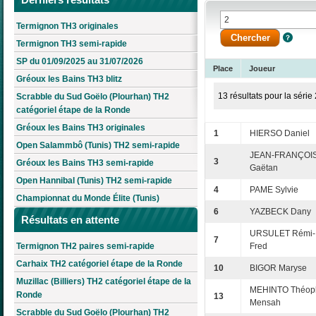
Termignon TH3 originales
Termignon TH3 semi-rapide
SP du 01/09/2025 au 31/07/2026
Place
Joueur
Gréoux les Bains TH3 blitz
13 résultats pour la série 
Scrabble du Sud Goëlo (Plourhan) TH2
catégoriel étape de la Ronde
Gréoux les Bains TH3 originales
1
HIERSO Daniel
Open Salammbô (Tunis) TH2 semi-rapide
JEAN-FRANÇOI
3
Gréoux les Bains TH3 semi-rapide
Gaëtan
Open Hannibal (Tunis) TH2 semi-rapide
4
PAME Sylvie
Championnat du Monde Élite (Tunis)
6
YAZBECK Dany
Résultats en attente
URSULET Rémi-
7
Termignon TH2 paires semi-rapide
Fred
Carhaix TH2 catégoriel étape de la Ronde
10
BIGOR Maryse
Muzillac (Billiers) TH2 catégoriel étape de la
MEHINTO Théoph
Ronde
13
Mensah
Scrabble du Sud Goëlo (Plourhan) TH2