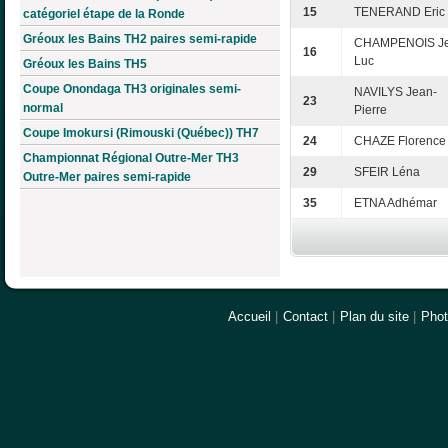
15
TENERAND Eric
catégoriel étape de la Ronde
Gréoux les Bains TH2 paires semi-rapide
CHAMPENOIS Je
16
Luc
Gréoux les Bains TH5
Coupe Onondaga TH3 originales semi-
NAVILYS Jean-
23
normal
Pierre
Coupe Imokursi (Rimouski (Québec)) TH7
24
CHAZE Florence
Championnat Régional Outre-Mer TH3
29
SFEIR Léna
Outre-Mer paires semi-rapide
35
ETNA Adhémar
Accueil
|
Contact
|
Plan du site
|
Pho