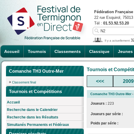
Fédération Française
22 rue Esquirol, 75013
Tél :
01.53.92.53.20
3
Il y a actuellement
Accueil
Tournois
Classements
Classique
Jeunes
Tournois et Compéti
Comanche TH3 Outre-Mer
<<<
2009
Classement final
Tournois et Compétitions
Comanche TH3 Outre-Mer
-
Accueil
Joueurs :
223
Recherche dans le Calendrier
Joueurs par série :
Recherche dans les Résultats
Poids par série :
Simultanés Permanents et Fédéraux
Derniers résultats