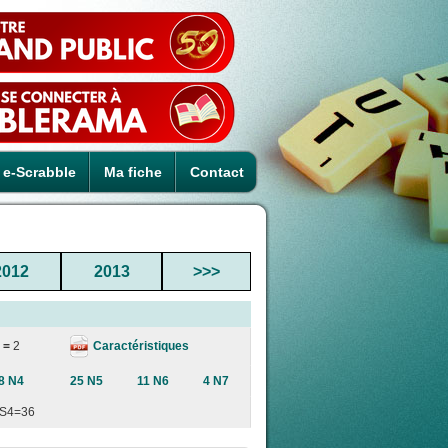
e-Scrabble
Ma fiche
Contact
2012
2013
>>>
Caractéristiques
 =
2
8 N4
25 N5
11 N6
4 N7
S4=36