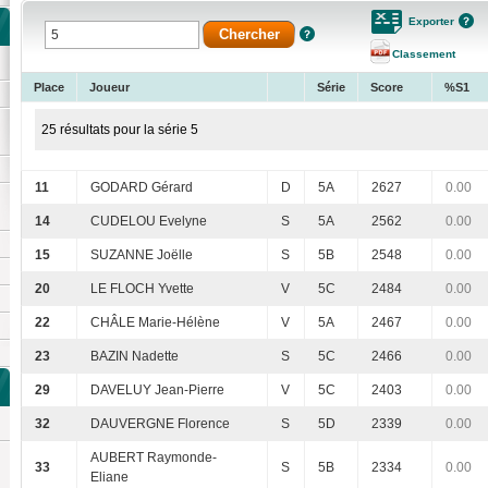
Exporter
Classement
Place
Joueur
Série
Score
%S1
25 résultats pour la série 5
11
GODARD Gérard
D
5A
2627
0.00
14
CUDELOU Evelyne
S
5A
2562
0.00
15
SUZANNE Joëlle
S
5B
2548
0.00
20
LE FLOCH Yvette
V
5C
2484
0.00
22
CHÂLE Marie-Hélène
V
5A
2467
0.00
23
BAZIN Nadette
S
5C
2466
0.00
29
DAVELUY Jean-Pierre
V
5C
2403
0.00
32
DAUVERGNE Florence
S
5D
2339
0.00
AUBERT Raymonde-
33
S
5B
2334
0.00
Eliane