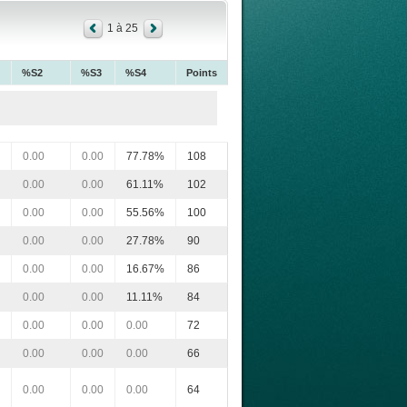
1 à 25
%S2
%S3
%S4
Points
0.00
0.00
77.78%
108
0.00
0.00
61.11%
102
0.00
0.00
55.56%
100
0.00
0.00
27.78%
90
0.00
0.00
16.67%
86
0.00
0.00
11.11%
84
0.00
0.00
0.00
72
0.00
0.00
0.00
66
0.00
0.00
0.00
64