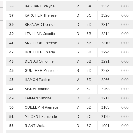
33
BASTIANI Evelyne
V
5A
2334
0.00
37
KARCHER Thérèse
D
5C
2326
0.00
39
BESNARD Denise
D
5D
2314
0.00
39
LEVILLAIN Josette
D
5B
2314
0.00
41
ANCILLON Thérèse
D
5B
2310
0.00
42
HOULLIER Thierry
S
5B
2294
0.00
43
DENIAU Simonne
V
5B
2291
0.00
45
GUNTHER Monique
S
5D
2273
0.00
46
HAMON Patrice
V
5D
2266
0.00
47
SIMON Yvonne
V
5C
2263
0.00
49
LAIMAN Simone
D
5D
2211
0.00
50
GUILLEMIN Pierrette
V
5D
2183
0.00
51
MILCENT Edmonde
D
5C
2129
0.00
56
RIANT Maria
D
5C
1991
0.00