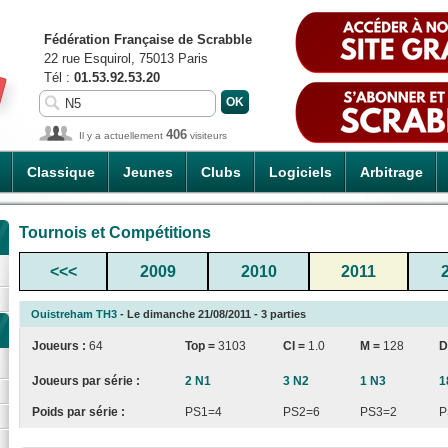
Fédération Française de Scrabble
22 rue Esquirol, 75013 Paris
Tél :
01.53.92.53.20
406
Il y a actuellement
visiteurs
Classique
Jeunes
Clubs
Logiciels
Arbitrage
Tournois et Compétitions
<<<
2009
2010
2011
Ouistreham TH3
- Le dimanche 21/08/2011 - 3 parties
Joueurs :
64
Top =
3103
CI
=
1.0
M =
128
D
Joueurs par série :
2 N1
3 N2
1 N3
1
Poids par série :
PS1=4
PS2=6
PS3=2
P