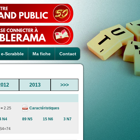
e-Scrabble
Ma fiche
Contact
2012
2013
>>>
Caractéristiques
 =
2.25
4 N4
89 N5
15 N6
3 N7
S4=74