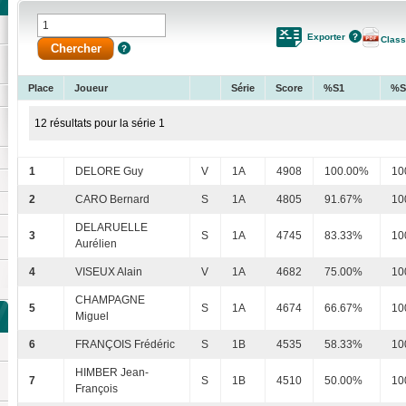
Exporter
Clas
Place
Joueur
Série
Score
%S1
%S
12 résultats pour la série 1
1
DELORE Guy
V
1A
4908
100.00%
10
2
CARO Bernard
S
1A
4805
91.67%
10
DELARUELLE
3
S
1A
4745
83.33%
10
Aurélien
4
VISEUX Alain
V
1A
4682
75.00%
10
CHAMPAGNE
5
S
1A
4674
66.67%
10
Miguel
6
FRANÇOIS Frédéric
S
1B
4535
58.33%
10
HIMBER Jean-
7
S
1B
4510
50.00%
10
François