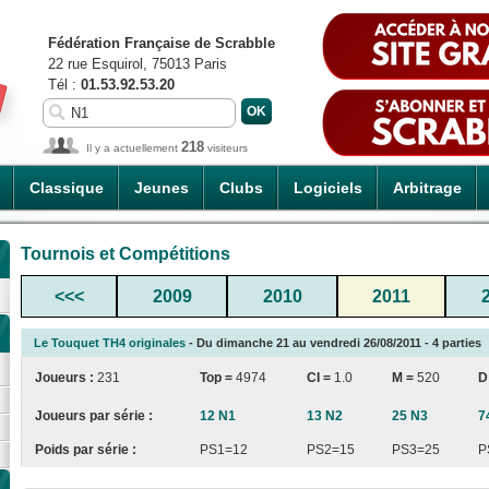
Fédération Française de Scrabble
22 rue Esquirol, 75013 Paris
Tél :
01.53.92.53.20
218
Il y a actuellement
visiteurs
Classique
Jeunes
Clubs
Logiciels
Arbitrage
Tournois et Compétitions
<<<
2009
2010
2011
Le Touquet TH4 originales
- Du dimanche 21 au vendredi 26/08/2011 - 4 parties
Joueurs :
231
Top =
4974
CI
=
1.0
M =
520
D
Joueurs par série :
12 N1
13 N2
25 N3
7
Poids par série :
PS1=12
PS2=15
PS3=25
P