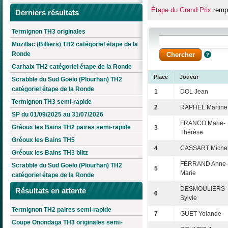
Étape du Grand Prix
rempo
Derniers résultats
Termignon TH3 originales
Muzillac (Billiers) TH2 catégoriel étape de la
Ronde
Carhaix TH2 catégoriel étape de la Ronde
Place
Joueur
Scrabble du Sud Goëlo (Plourhan) TH2
catégoriel étape de la Ronde
1
DOL Jean
Termignon TH3 semi-rapide
2
RAPHEL Martine
SP du 01/09/2025 au 31/07/2026
FRANCO Marie-
Gréoux les Bains TH2 paires semi-rapide
3
Thérèse
Gréoux les Bains TH5
4
CASSART Michel
Gréoux les Bains TH3 blitz
FERRAND Anne-
Scrabble du Sud Goëlo (Plourhan) TH2
5
Marie
catégoriel étape de la Ronde
DESMOULIERS
Résultats en attente
6
Sylvie
Termignon TH2 paires semi-rapide
7
GUET Yolande
Coupe Onondaga TH3 originales semi-