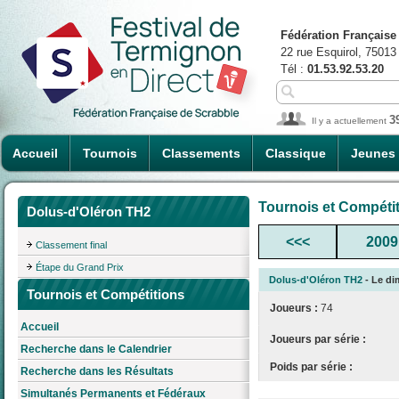
Fédération Française
22 rue Esquirol, 75013
Tél :
01.53.92.53.20
3
Il y a actuellement
Accueil
Tournois
Classements
Classique
Jeunes
Tournois et Compéti
Dolus-d'Oléron TH2
<<<
2009
Classement final
Étape du Grand Prix
Dolus-d'Oléron TH2
- Le di
Tournois et Compétitions
Joueurs :
74
Accueil
Joueurs par série :
Recherche dans le Calendrier
Poids par série :
Recherche dans les Résultats
Simultanés Permanents et Fédéraux