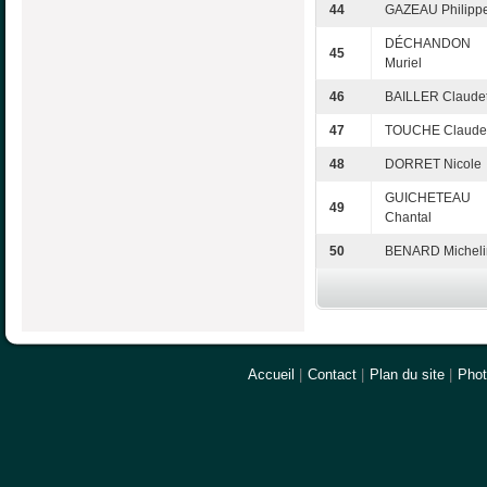
44
GAZEAU Philipp
DÉCHANDON
45
Muriel
46
BAILLER Claudet
47
TOUCHE Claude
48
DORRET Nicole
GUICHETEAU
49
Chantal
50
BENARD Micheli
Accueil
|
Contact
|
Plan du site
|
Pho