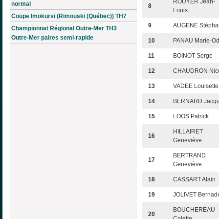
ROUYER Jean-
normal
8
Louis
Coupe Imokursi (Rimouski (Québec)) TH7
9
AUGENE Stépha
Championnat Régional Outre-Mer TH3
Outre-Mer paires semi-rapide
10
PANAU Marie-Od
11
BOINOT Serge
12
CHAUDRON Nic
13
VADEE Louisette
14
BERNARD Jacq
15
LOOS Patrick
HILLAIRET
16
Geneviève
BERTRAND
17
Geneviève
18
CASSART Alain
19
JOLIVET Bernade
BOUCHEREAU
20
Colette