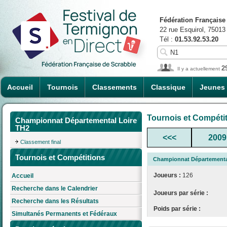
Fédération Française
22 rue Esquirol, 75013
Tél :
01.53.92.53.20
2
Il y a actuellement
Accueil
Tournois
Classements
Classique
Jeunes
Tournois et Compéti
Championnat Départemental Loire
TH2
<<<
2009
Classement final
Tournois et Compétitions
Championnat Départementa
Joueurs :
126
Accueil
Recherche dans le Calendrier
Joueurs par série :
Recherche dans les Résultats
Poids par série :
Simultanés Permanents et Fédéraux