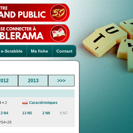
e-Scrabble
Ma fiche
Contact
2012
2013
>>>
Caractéristiques
D =
2
13 N4
13 N5
2 N6
0 N7
PS4=26