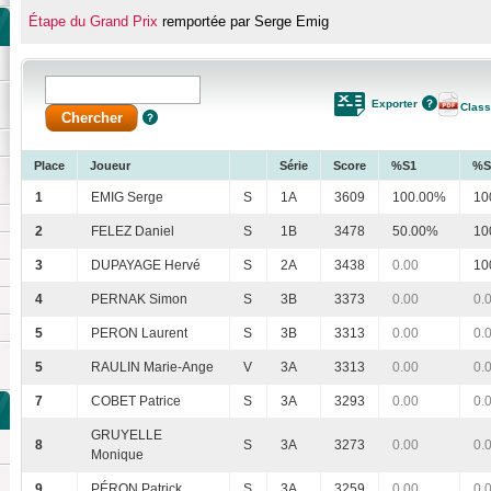
Étape du Grand Prix
remportée par Serge Emig
Exporter
Clas
Place
Joueur
Série
Score
%S1
%S
1
EMIG Serge
S
1A
3609
100.00%
10
2
FELEZ Daniel
S
1B
3478
50.00%
10
3
DUPAYAGE Hervé
S
2A
3438
0.00
10
4
PERNAK Simon
S
3B
3373
0.00
0.
5
PERON Laurent
S
3B
3313
0.00
0.
5
RAULIN Marie-Ange
V
3A
3313
0.00
0.
7
COBET Patrice
S
3A
3293
0.00
0.
GRUYELLE
8
S
3A
3273
0.00
0.
Monique
9
PÉRON Patrick
S
3A
3259
0.00
0.