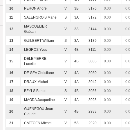
10
PERON André
V
3B
3176
0.00
0.
11
SALENGROIS Marie
S
3A
3172
0.00
0.
MASQUELIER
12
V
3A
3144
0.00
0.
Gaëtan
13
GUILBERT William
S
3A
3139
0.00
0.
14
LEGROS Yves
V
4B
3111
0.00
0.
DELEPIERRE
15
V
4B
3085
0.00
0.
Lucette
16
DE GEA Christiane
V
4A
3080
0.00
0.
17
DRAUX Michel
V
4A
3042
0.00
0.
18
BEYLS Benoit
S
4B
3036
0.00
0.
19
MAGDA Jacqueline
V
4A
3025
0.00
0.
GUENEGOU Jean-
20
V
4B
2933
0.00
0.
Claude
21
CATTOEN Michel
V
5A
2920
0.00
0.