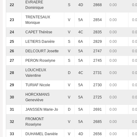
EVRAERE
22
S
4D
2868
0.00
0.
Dominique
TRENTESAUX
23
V
5A
2854
0.00
0.
Monique
24
CAPET Thérèse
V
4C
2835
0.00
0.
25
LETIERS Danièle
S
6A
2829
0.00
0.
26
DELCOURT Josette
V
5A
2747
0.00
0.
27
PERON Roselyne
S
5A
2745
0.00
0.
LOUCHEUX
28
D
4C
2731
0.00
0.
Valentine
29
TURIAF Nicole
V
5A
2730
0.00
0.
HORCKMANS
30
V
5A
2725
0.00
0.
Geneviève
31
JANSSEN Marie-Jo
D
5A
2691
0.00
0.
FROMONT
32
V
5A
2685
0.00
0.
Roselyne
33
DUHAMEL Danièle
V
4D
2656
0.00
0.