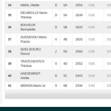
34
NIMAL Odette
D
5A
2654
0.00
0.
DELMEULLE Marie-
35
D
5A
2639
0.00
0.
Thérèse
BOUVEUR
36
D
5B
2633
0.00
0.
Bernadette
GUENEGOU Marie-
37
V
4B
2620
0.00
0.
France
QUELQUEJEU
38
J
5D
2560
0.00
0.
Pascal
TRAITCHEVITCH
39
V
4D
2552
0.00
0.
Thérèse
HAESEWINDT
40
D
5C
2443
0.00
0.
Arlette
41
MIGNON Marie-Jo
S
6B
2436
0.00
0.