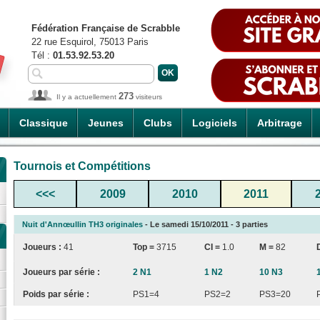
Fédération Française de Scrabble
22 rue Esquirol, 75013 Paris
Tél :
01.53.92.53.20
273
Il y a actuellement
visiteurs
Classique
Jeunes
Clubs
Logiciels
Arbitrage
Tournois et Compétitions
<<<
2009
2010
2011
Nuit d'Annœullin TH3 originales
- Le samedi 15/10/2011 - 3 parties
Joueurs :
41
Top =
3715
CI
=
1.0
M =
82
Joueurs par série :
2 N1
1 N2
10 N3
Poids par série :
PS1=4
PS2=2
PS3=20