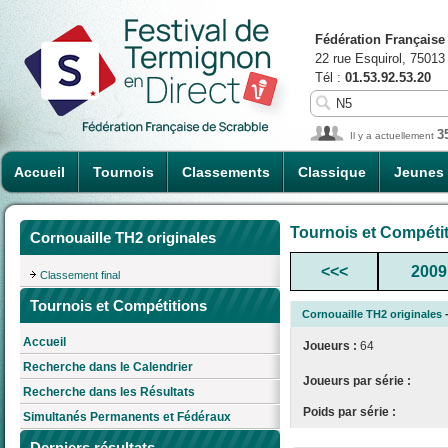
Fédération Française
22 rue Esquirol, 75013
Tél :
01.53.92.53.20
3
Il y a actuellement
Accueil
Tournois
Classements
Classique
Jeunes
Tournois et Compéti
Cornouaille TH2 originales
<<<
2009
Classement final
Tournois et Compétitions
Cornouaille TH2 originales
-
Accueil
Joueurs :
64
Recherche dans le Calendrier
Joueurs par série :
Recherche dans les Résultats
Poids par série :
Simultanés Permanents et Fédéraux
Derniers résultats