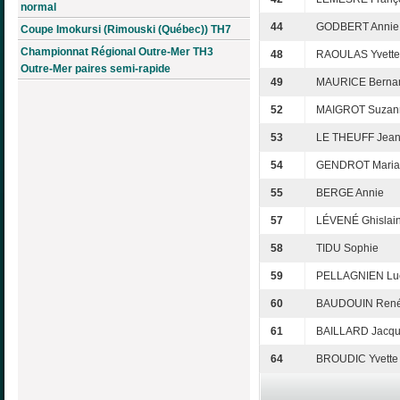
normal
44
GODBERT Annie
Coupe Imokursi (Rimouski (Québec)) TH7
Championnat Régional Outre-Mer TH3
48
RAOULAS Yvette
Outre-Mer paires semi-rapide
49
MAURICE Berna
52
MAIGROT Suzan
53
LE THEUFF Jean
54
GENDROT Maria
55
BERGE Annie
57
LÉVENÉ Ghislai
58
TIDU Sophie
59
PELLAGNIEN Lu
60
BAUDOUIN Ren
61
BAILLARD Jacqu
64
BROUDIC Yvette