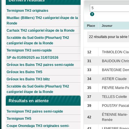
Termignon TH3 originales
Muzillac (Billiers) TH2 catégoriel étape de la
Ronde
Place
Joueur
Carhaix TH2 catégoriel étape de la Ronde
22 résultats pour la série 
Scrabble du Sud Goëlo (Plourhan) TH2
catégoriel étape de la Ronde
Termignon TH3 semi-rapide
12
THIMOLEON Cla
SP du 01/09/2025 au 31/07/2026
31
BAUDOUIN Chris
Gréoux les Bains TH2 paires semi-rapide
33
BANTEGNIE Den
Gréoux les Bains TH5
34
ASTIER Claude
Gréoux les Bains TH3 blitz
Scrabble du Sud Goëlo (Plourhan) TH2
35
FIEVRE Marie-P
catégoriel étape de la Ronde
37
TELLES Colette
Résultats en attente
39
POUSTAY Pasca
Termignon TH2 paires semi-rapide
ÉTIENNE Marie-
42
Termignon TH5
Renée
Coupe Onondaga TH3 originales semi-
42
LEMESRE Franç