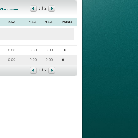
1 à 2
Classement
%S2
%S3
%S4
Points
0.00
0.00
0.00
18
0.00
0.00
0.00
6
1 à 2