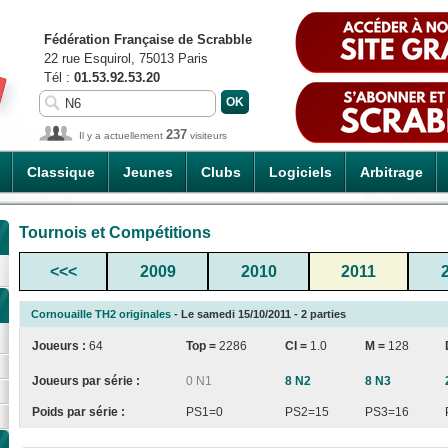
Fédération Française de Scrabble
22 rue Esquirol, 75013 Paris
Tél :
01.53.92.53.20
237
Il y a actuellement
visiteurs
Classique
Jeunes
Clubs
Logiciels
Arbitrage
Tournois et Compétitions
<<<
2009
2010
2011
Cornouaille TH2 originales
- Le samedi 15/10/2011 - 2 parties
Joueurs :
64
Top =
2286
CI
=
1.0
M =
128
Joueurs par série :
0 N1
8 N2
8 N3
Poids par série :
PS1=0
PS2=15
PS3=16