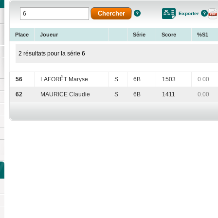
Exporter
Place
Joueur
Série
Score
%S1
2 résultats pour la série 6
56
LAFORÊT Maryse
S
6B
1503
0.00
62
MAURICE Claudie
S
6B
1411
0.00