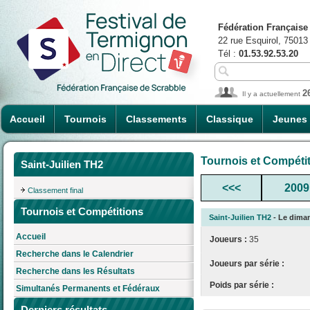
Fédération Française
22 rue Esquirol, 75013
Tél :
01.53.92.53.20
2
Il y a actuellement
Accueil
Tournois
Classements
Classique
Jeunes
Tournois et Compéti
Saint-Juilien TH2
<<<
2009
Classement final
Tournois et Compétitions
Saint-Juilien TH2
- Le diman
Accueil
Joueurs :
35
Recherche dans le Calendrier
Joueurs par série :
Recherche dans les Résultats
Poids par série :
Simultanés Permanents et Fédéraux
Derniers résultats