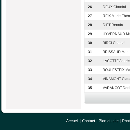
26
DEUX Chantal
27
REIX Marie-Thér
28
DIET Renata
29
HYVERNAUD Mar
30
BIRGI Chantal
31
BRISSAUD Marie
32
LACOTTE André
33
BOULESTEIX Mar
34
VINAMONT Clau
35
VARANGOT Deni
Accueil
|
Contact
|
Plan du site
|
Pho