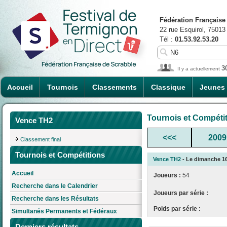
Fédération Française
22 rue Esquirol, 75013
Tél :
01.53.92.53.20
3
Il y a actuellement
Accueil
Tournois
Classements
Classique
Jeunes
Tournois et Compéti
Vence TH2
<<<
2009
Classement final
Tournois et Compétitions
Vence TH2
- Le dimanche 16/
Accueil
Joueurs :
54
Recherche dans le Calendrier
Joueurs par série :
Recherche dans les Résultats
Poids par série :
Simultanés Permanents et Fédéraux
Derniers résultats