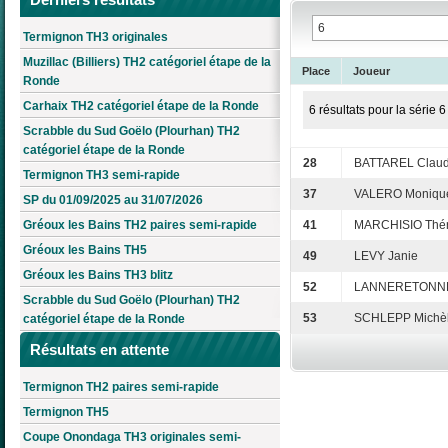
Termignon TH3 originales
Muzillac (Billiers) TH2 catégoriel étape de la
Place
Joueur
Ronde
Carhaix TH2 catégoriel étape de la Ronde
6 résultats pour la série 6
Scrabble du Sud Goëlo (Plourhan) TH2
catégoriel étape de la Ronde
28
BATTAREL Clau
Termignon TH3 semi-rapide
37
VALERO Moniqu
SP du 01/09/2025 au 31/07/2026
Gréoux les Bains TH2 paires semi-rapide
41
MARCHISIO Thé
Gréoux les Bains TH5
49
LEVY Janie
Gréoux les Bains TH3 blitz
52
LANNERETONNE
Scrabble du Sud Goëlo (Plourhan) TH2
53
SCHLEPP Michè
catégoriel étape de la Ronde
Résultats en attente
Termignon TH2 paires semi-rapide
Termignon TH5
Coupe Onondaga TH3 originales semi-