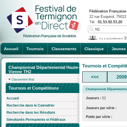
Fédération Française
22 rue Esquirol, 75013
Tél :
01.53.92.53.20
3
Il y a actuellement
Accueil
Tournois
Classements
Classique
Jeunes
Tournois et Compéti
Championnat Départemental Haute-
Vienne TH2
<<<
2009
Classement final
Tournois et Compétitions
Championnat Départementa
Joueurs :
52
Accueil
Recherche dans le Calendrier
Joueurs par série :
Recherche dans les Résultats
Poids par série :
Simultanés Permanents et Fédéraux