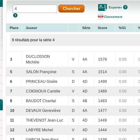
Exporter
Classement
Place
Joueur
Série
Score
%S1
9 résultats pour la série 4
DUCLOSSON
3
V
4A
1578
0.00
Michèle
5
SALON Françoise
S
4A
1514
0.00
6
PRINCEAU Gisèle
D
4D
1499
0.00
7
COIGNOUX Camille
V
4D
1489
0.00
8
BAUDOT Chantal
S
4B
1483
0.00
10
DEVAUX Geneviève
D
4A
1477
0.00
11
THEVENOT Jean-Luc
S
4D
1449
0.00
12
LABYRE Michel
V
4D
1444
0.00
13
GARCIA Jean-Paul
S
4A
1438
0.00