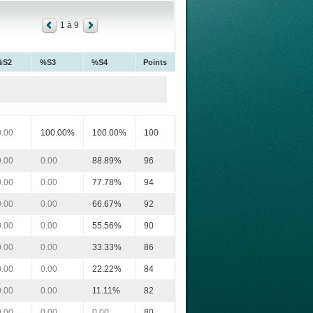
1 à 9
%S2
%S3
%S4
Points
0.00
100.00%
100.00%
100
0.00
0.00
88.89%
96
0.00
0.00
77.78%
94
0.00
0.00
66.67%
92
0.00
0.00
55.56%
90
0.00
0.00
33.33%
86
0.00
0.00
22.22%
84
0.00
0.00
11.11%
82
0.00
0.00
0.00
80