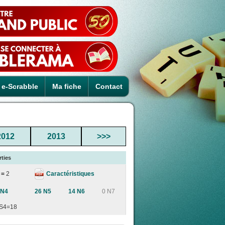
e-Scrabble
Ma fiche
Contact
2012
2013
>>>
rties
Caractéristiques
 =
2
 N4
26 N5
14 N6
0 N7
S4=18