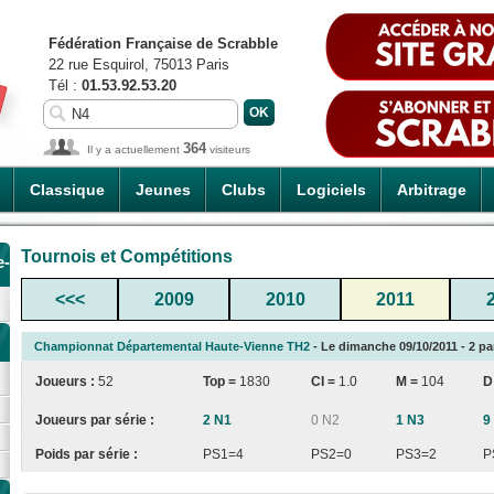
Fédération Française de Scrabble
22 rue Esquirol, 75013 Paris
Tél :
01.53.92.53.20
364
Il y a actuellement
visiteurs
Classique
Jeunes
Clubs
Logiciels
Arbitrage
Tournois et Compétitions
e-
<<<
2009
2010
2011
Championnat Départemental Haute-Vienne TH2
- Le dimanche 09/10/2011 - 2 pa
Joueurs :
52
Top =
1830
CI
=
1.0
M =
104
D
Joueurs par série :
2 N1
0 N2
1 N3
9
Poids par série :
PS1=4
PS2=0
PS3=2
P