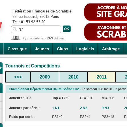
Fédération Française de Scrabble
22 rue Esquirol, 75013 Paris
Tél :
01.53.92.53.20
269
Il y a actuellement
visiteurs
Classique
Jeunes
Clubs
Logiciels
Arbitrage
Tournois et Compétitions
e-
<<<
2009
2010
2011
Championnat Départemental Haute-Saône TH2
- Le samedi 05/11/2011 - 2 partie
Joueurs :
103
Top =
1759
CI
=
1.0
M =
206
D
Joueurs par série :
1 N1
2 N2
9 N3
2
Poids par série :
PS1=2
PS2=4
PS3=18
P