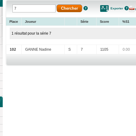
Exporter
Place
Joueur
Série
Score
%S1
1 résultat pour la série 7
102
GANNE Nadine
S
7
1105
0.00