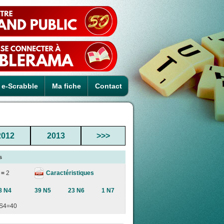
e-Scrabble
Ma fiche
Contact
2012
2013
>>>
s
Caractéristiques
 =
2
8 N4
39 N5
23 N6
1 N7
S4=40