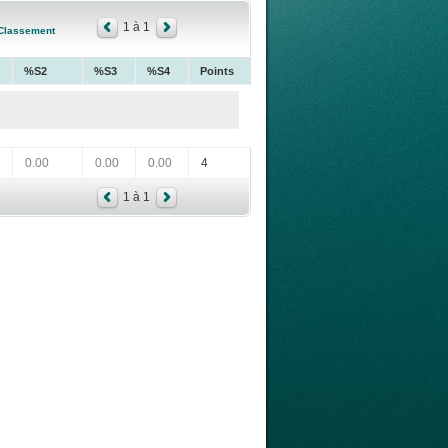
1 à 1
Classement
%S2
%S3
%S4
Points
0.00
0.00
0.00
4
1 à 1