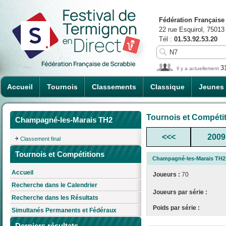
Fédération Française
22 rue Esquirol, 75013
Tél :
01.53.92.53.20
3
Il y a actuellement
Accueil
Tournois
Classements
Classique
Jeunes
Tournois et Compéti
Champagné-les-Marais TH2
<<<
2009
Classement final
Tournois et Compétitions
Champagné-les-Marais TH2
Accueil
Joueurs :
70
Recherche dans le Calendrier
Joueurs par série :
Recherche dans les Résultats
Poids par série :
Simultanés Permanents et Fédéraux
Derniers résultats