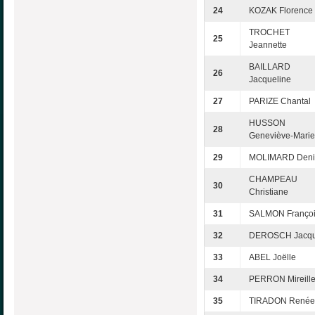
24
KOZAK Florence
TROCHET
25
Jeannette
BAILLARD
26
Jacqueline
27
PARIZE Chantal
HUSSON
28
Geneviève-Marie
29
MOLIMARD Deni
CHAMPEAU
30
Christiane
31
SALMON Franço
32
DEROSCH Jacq
33
ABEL Joëlle
34
PERRON Mireill
35
TIRADON Renée