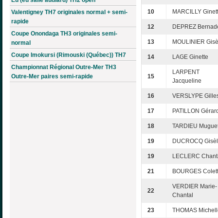
10
MARCILLY Ginet
Valentigney TH7 originales normal + semi-
rapide
12
DEPREZ Bernade
Coupe Onondaga TH3 originales semi-
13
MOULINIER Gisè
normal
Coupe Imokursi (Rimouski (Québec)) TH7
14
LAGE Ginette
Championnat Régional Outre-Mer TH3
LARPENT
Outre-Mer paires semi-rapide
15
Jacqueline
16
VERSLYPE Gille
17
PATILLON Gérar
18
TARDIEU Muguet
19
DUCROCQ Gisèl
19
LECLERC Chant
21
BOURGES Colet
VERDIER Marie-
22
Chantal
23
THOMAS Michell