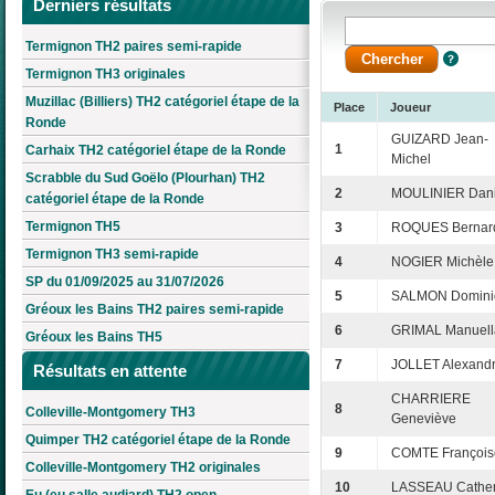
Derniers résultats
Termignon TH2 paires semi-rapide
Termignon TH3 originales
Muzillac (Billiers) TH2 catégoriel étape de la
Place
Joueur
Ronde
GUIZARD Jean-
1
Carhaix TH2 catégoriel étape de la Ronde
Michel
Scrabble du Sud Goëlo (Plourhan) TH2
2
MOULINIER Dani
catégoriel étape de la Ronde
Termignon TH5
3
ROQUES Bernar
Termignon TH3 semi-rapide
4
NOGIER Michèle
SP du 01/09/2025 au 31/07/2026
5
SALMON Domini
Gréoux les Bains TH2 paires semi-rapide
6
GRIMAL Manuell
Gréoux les Bains TH5
7
JOLLET Alexand
Résultats en attente
CHARRIERE
8
Colleville-Montgomery TH3
Geneviève
Quimper TH2 catégoriel étape de la Ronde
9
COMTE François
Colleville-Montgomery TH2 originales
10
LASSEAU Cather
Eu (eu salle audiard) TH2 open