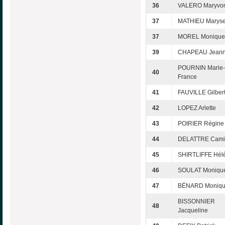
36
VALERO Maryvo
37
MATHIEU Marys
37
MOREL Monique
39
CHAPEAU Jeann
POURNIN Marie-
40
France
41
FAUVILLE Gilber
42
LOPEZ Arlette
43
POIRIER Régine
44
DELATTRE Camil
45
SHIRTLIFFE Hél
46
SOULAT Moniqu
47
BÉNARD Moniq
BISSONNIER
48
Jacqueline