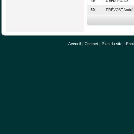
49
DEFIX Patrick
50
PRÉVOST André
Accueil
|
Contact
|
Plan du site
|
Pho