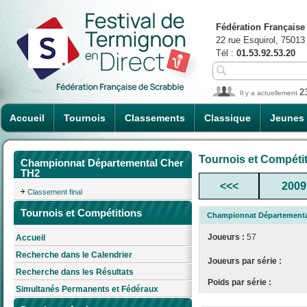
Fédération Française
22 rue Esquirol, 75013
Tél :
01.53.92.53.20
2
Il y a actuellement
Accueil
Tournois
Classements
Classique
Jeunes
Tournois et Compéti
Championnat Départemental Cher
TH2
<<<
2009
Classement final
Tournois et Compétitions
Championnat Départementa
Joueurs :
57
Accueil
Recherche dans le Calendrier
Joueurs par série :
Recherche dans les Résultats
Poids par série :
Simultanés Permanents et Fédéraux