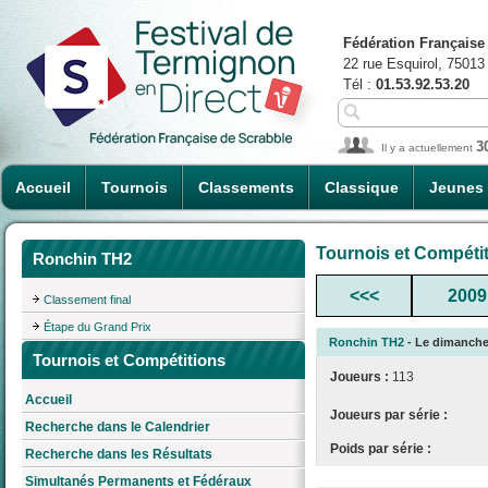
Fédération Française
22 rue Esquirol, 75013
Tél :
01.53.92.53.20
3
Il y a actuellement
Accueil
Tournois
Classements
Classique
Jeunes
Tournois et Compéti
Ronchin TH2
<<<
2009
Classement final
Étape du Grand Prix
Ronchin TH2
- Le dimanche 
Tournois et Compétitions
Joueurs :
113
Accueil
Joueurs par série :
Recherche dans le Calendrier
Poids par série :
Recherche dans les Résultats
Simultanés Permanents et Fédéraux