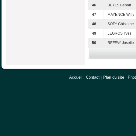
46
BEYLS Benoit
47
MAYENCE Willy
48
SOTY Ghislaine
49
LEGROS Yves
50
REFFAY Josette
Accueil
|
Contact
|
Plan du site
|
Pho