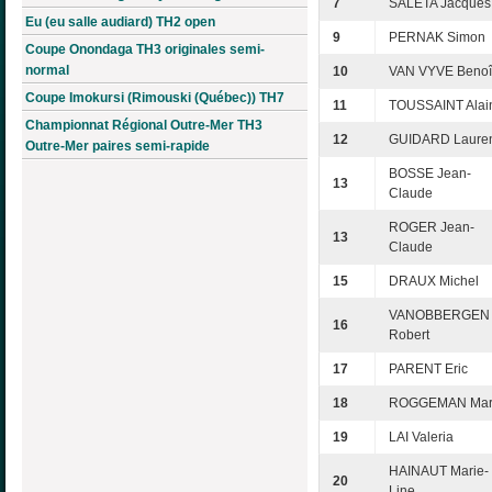
7
SALETA Jacques
Eu (eu salle audiard) TH2 open
9
PERNAK Simon
Coupe Onondaga TH3 originales semi-
normal
10
VAN VYVE Benoî
Coupe Imokursi (Rimouski (Québec)) TH7
11
TOUSSAINT Alai
Championnat Régional Outre-Mer TH3
12
GUIDARD Laure
Outre-Mer paires semi-rapide
BOSSE Jean-
13
Claude
ROGER Jean-
13
Claude
15
DRAUX Michel
VANOBBERGEN
16
Robert
17
PARENT Eric
18
ROGGEMAN Mar
19
LAI Valeria
HAINAUT Marie-
20
Line