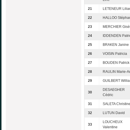
21
LETENEUR Lilia
22
HALLOO Stépha
23
MERCHIER Gisè
24
IDDENDEN Patri
25
BRAKEN Janine
26
VOISIN Patricia
27
BOUDEN Patrick
28
RAULIN Marie-A
29
GUILBERT Willi
DESAEGHER
30
Cédric
31
SALETA Christin
32
LUTUN David
LOUCHEUX
33
Valentine