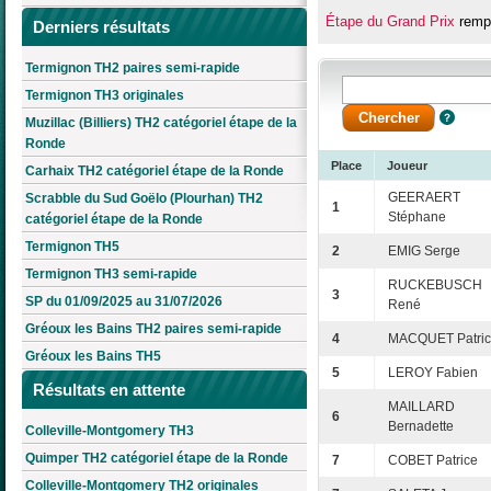
Étape du Grand Prix
rempo
Derniers résultats
Termignon TH2 paires semi-rapide
Termignon TH3 originales
Muzillac (Billiers) TH2 catégoriel étape de la
Ronde
Place
Joueur
Carhaix TH2 catégoriel étape de la Ronde
GEERAERT
Scrabble du Sud Goëlo (Plourhan) TH2
1
Stéphane
catégoriel étape de la Ronde
Termignon TH5
2
EMIG Serge
Termignon TH3 semi-rapide
RUCKEBUSCH
3
SP du 01/09/2025 au 31/07/2026
René
Gréoux les Bains TH2 paires semi-rapide
4
MACQUET Patri
Gréoux les Bains TH5
5
LEROY Fabien
Résultats en attente
MAILLARD
6
Bernadette
Colleville-Montgomery TH3
Quimper TH2 catégoriel étape de la Ronde
7
COBET Patrice
Colleville-Montgomery TH2 originales