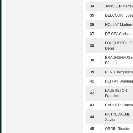
34
JANSSEN Marie-
35
DELCOURT Jose
35
HOLLAY Martine
37
DE GEA Christia
FOUQUEROLLE
38
Denis
BRAUNSHAUSE
39
Béatrice
39
PERU Jacquelin
41
REFFAY Domini
LAUBRETON
42
Francine
43
CARLIER Franço
NOTREDAEME
44
Xavier
45
ORGIU Rinaldo