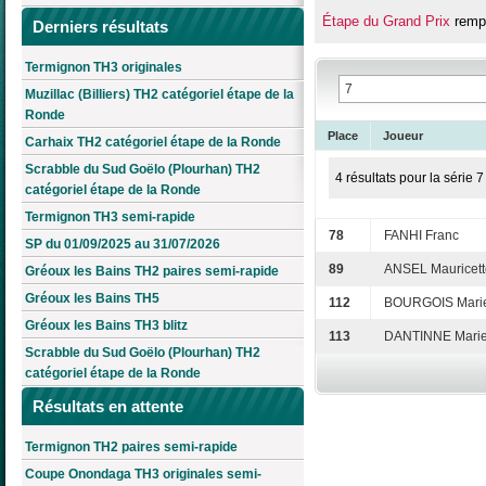
Étape du Grand Prix
rempo
Derniers résultats
Termignon TH3 originales
Muzillac (Billiers) TH2 catégoriel étape de la
Ronde
Place
Joueur
Carhaix TH2 catégoriel étape de la Ronde
Scrabble du Sud Goëlo (Plourhan) TH2
4 résultats pour la série 7
catégoriel étape de la Ronde
Termignon TH3 semi-rapide
78
FANHI Franc
SP du 01/09/2025 au 31/07/2026
89
ANSEL Mauricett
Gréoux les Bains TH2 paires semi-rapide
Gréoux les Bains TH5
112
BOURGOIS Marie
Gréoux les Bains TH3 blitz
113
DANTINNE Marie
Scrabble du Sud Goëlo (Plourhan) TH2
catégoriel étape de la Ronde
Résultats en attente
Termignon TH2 paires semi-rapide
Coupe Onondaga TH3 originales semi-