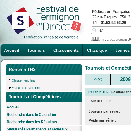
Fédération Française
22 rue Esquirol, 75013
Tél :
01.53.92.53.20
3
Il y a actuellement
Accueil
Tournois
Classements
Classique
Jeunes
Tournois et Compéti
Ronchin TH2
<<<
2009
Classement final
Étape du Grand Prix
Ronchin TH2
- Le dimanche 
Tournois et Compétitions
Joueurs :
113
Accueil
Joueurs par série :
Recherche dans le Calendrier
Poids par série :
Recherche dans les Résultats
Simultanés Permanents et Fédéraux